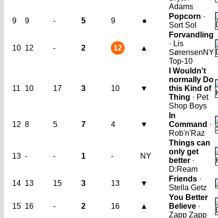
Adams
Popcorn
·
9
9
-
5
9
●
Sort Sol
Forvandling
· Lis
10
12
-
2
12
▲
Sørensen
NY
Top-10
I Wouldn't
normally Do
11
10
17
3
10
▼
this Kind of
Thing
· Pet
Shop Boys
In
12
8
5
7
4
▼
Command
·
Rob'n'Raz
Things can
only get
13
-
-
1
-
NY
better
·
D:Ream
Friends
·
14
13
15
3
13
▼
Stella Getz
You Better
15
16
-
2
16
▲
Believe
·
Zapp Zapp