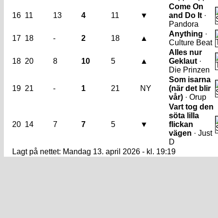
Come On
16
11
13
4
11
▼
and Do It
·
Pandora
Anything
·
17
18
-
2
18
▲
Culture Beat
Alles nur
18
20
8
10
5
▲
Geklaut
·
Die Prinzen
Som isarna
19
21
-
1
21
NY
(när det blir
vår)
· Orup
Vart tog den
söta lilla
20
14
7
7
5
▼
flickan
vägen
· Just
D
Lagt på nettet: Mandag 13. april 2026 - kl. 19:19