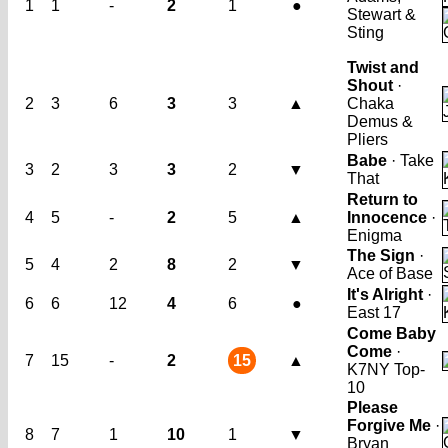
1
1
-
2
1
●
Stewart &
Sting
Twist and
Shout
·
2
3
6
3
3
▲
Chaka
Demus &
Pliers
Babe
· Take
3
2
3
3
2
▼
That
Return to
4
5
-
2
5
▲
Innocence
·
Enigma
The Sign
·
5
4
2
8
2
▼
Ace of Base
It's Alright
·
6
6
12
4
6
●
East 17
Come Baby
Come
·
7
15
-
2
15
▲
K7
NY Top-
10
Please
Forgive Me
·
8
7
1
10
1
▼
Bryan