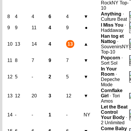
Rock
NY Top-
10
Anything
·
8
4
4
6
4
▼
Culture Beat
I Miss You
·
9
9
11
4
9
●
Haddaway
Han tog et
Nattog
·
10
13
14
4
13
▲
Souvenirs
NY
Top-10
Popcorn
·
11
8
7
9
7
▼
Sort Sol
In Your
Room
·
12
5
-
2
5
▼
Depeche
Mode
Cornflake
13
12
20
3
12
▼
Girl
· Tori
Amos
Let the Beat
Control
14
-
-
1
-
NY
Your Body
·
2 Unlimited
Come Baby