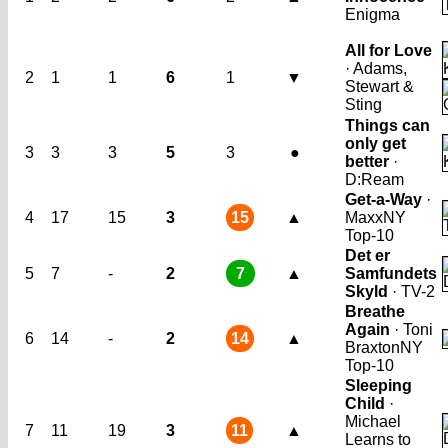
Enigma
All for Love
· Adams,
2
1
1
6
1
▼
Stewart &
Sting
Things can
only get
3
3
3
5
3
●
better
·
D:Ream
Get-a-Way
·
4
17
15
3
15
▲
Maxx
NY
Top-10
Det er
5
7
-
2
7
▲
Samfundets
Skyld
· TV-2
Breathe
Again
· Toni
6
14
-
2
14
▲
Braxton
NY
Top-10
Sleeping
Child
·
Michael
7
11
19
3
11
▲
Learns to