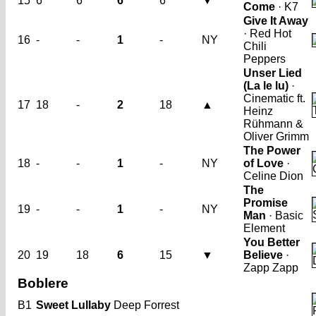
15
6
6
6
6
▼
Come
· K7
Give It Away
· Red Hot
16
-
-
1
-
NY
Chili
Peppers
Unser Lied
(La le lu)
·
Cinematic ft.
17
18
-
2
18
▲
Heinz
Rühmann &
Oliver Grimm
The Power
18
-
-
1
-
NY
of Love
·
Celine Dion
The
Promise
19
-
-
1
-
NY
Man
· Basic
Element
You Better
20
19
18
6
15
▼
Believe
·
Zapp Zapp
Boblere
B1
Sweet Lullaby
Deep Forrest