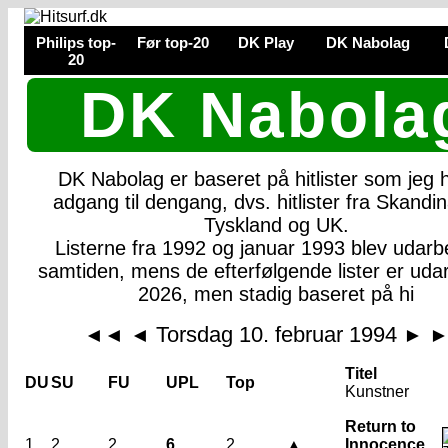
Philips top-
Før top-20
DK Play
DK Nabolag
20
DK Nabola
DK Nabolag er baseret på hitlister som jeg
adgang til dengang, dvs. hitlister fra Skandin
Tyskland og UK.
Listerne fra 1992 og januar 1993 blev udarbe
samtiden, mens de efterfølgende lister er udar
2026, men stadig baseret på hi
Torsdag 10. februar 1994
◄◄
◄
►
Titel
DU
SU
FU
UPL
Top
Kunstner
Return to
1
2
2
6
2
▲
Innocence