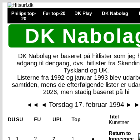
Philips top-
Før top-20
DK Play
DK Nabolag
20
DK Nabola
DK Nabolag er baseret på hitlister som jeg
adgang til dengang, dvs. hitlister fra Skandin
Tyskland og UK.
Listerne fra 1992 og januar 1993 blev udarbe
samtiden, mens de efterfølgende lister er udar
2026, men stadig baseret på hi
Torsdag 17. februar 1994
◄◄
◄
►
Titel
DU
SU
FU
UPL
Top
Kunstner
Return to
1
1
2
7
1
●
Innocence