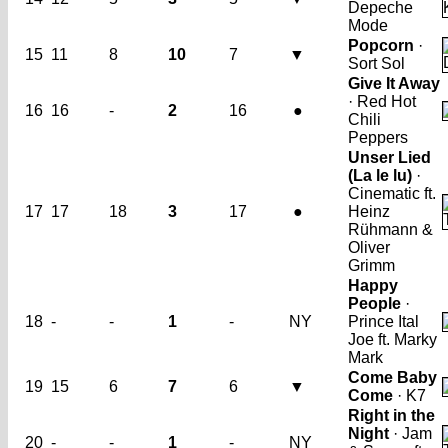
Depeche
Mode
Popcorn
·
15
11
8
10
7
▼
Sort Sol
Give It Away
· Red Hot
16
16
-
2
16
●
Chili
Peppers
Unser Lied
(La le lu)
·
Cinematic ft.
17
17
18
3
17
●
Heinz
Rühmann &
Oliver
Grimm
Happy
People
·
18
-
-
1
-
NY
Prince Ital
Joe ft. Marky
Mark
Come Baby
19
15
6
7
6
▼
Come
· K7
Right in the
Night
· Jam
20
-
-
1
-
NY