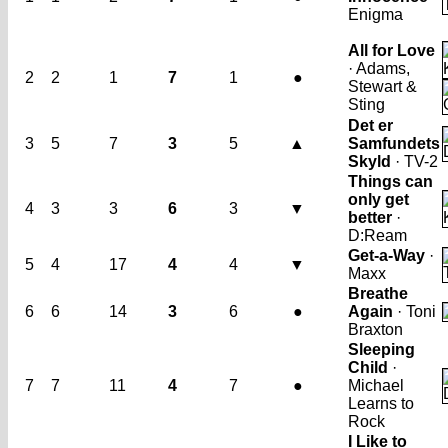
Enigma
All for Love
· Adams,
2
2
1
7
1
●
Stewart &
Sting
Det er
3
5
7
3
5
▲
Samfundets
Skyld
· TV-2
Things can
only get
4
3
3
6
3
▼
better
·
D:Ream
Get-a-Way
·
5
4
17
4
4
▼
Maxx
Breathe
6
6
14
3
6
●
Again
· Toni
Braxton
Sleeping
Child
·
7
7
11
4
7
●
Michael
Learns to
Rock
I Like to