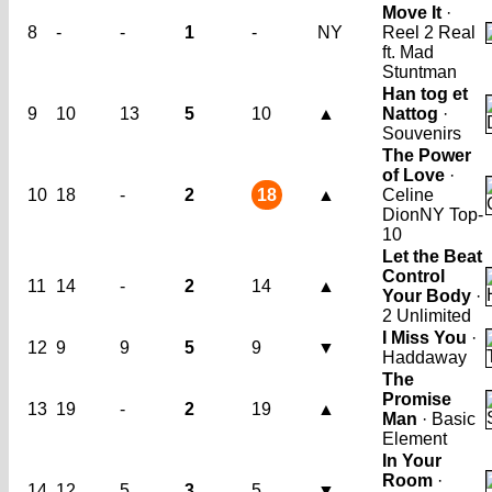
Move It
·
8
-
-
1
-
NY
Reel 2 Real
ft. Mad
Stuntman
Han tog et
9
10
13
5
10
▲
Nattog
·
Souvenirs
The Power
of Love
·
10
18
-
2
18
▲
Celine
Dion
NY Top-
10
Let the Beat
Control
11
14
-
2
14
▲
Your Body
·
2 Unlimited
I Miss You
·
12
9
9
5
9
▼
Haddaway
The
Promise
13
19
-
2
19
▲
Man
· Basic
Element
In Your
Room
·
14
12
5
3
5
▼