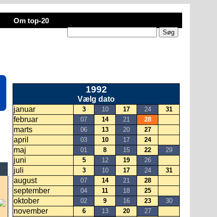
Om top-20
1992
Vælg dato
januar
3
10
17
24
31
februar
07
14
21
28
marts
06
13
20
27
april
03
10
17
24
maj
01
8
15
22
29
juni
5
12
19
26
juli
3
10
17
24
31
august
07
14
21
28
september
04
11
18
25
oktober
02
9
16
23
30
november
6
13
20
27