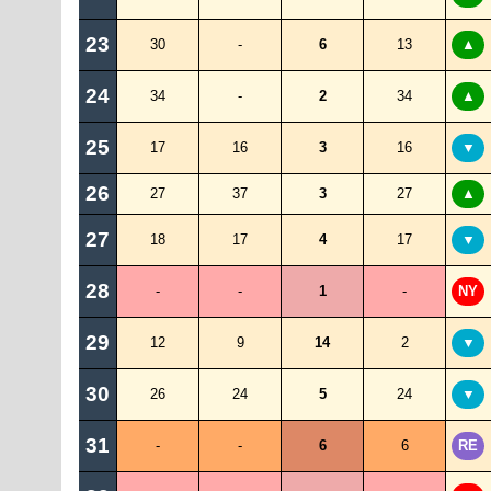
23
30
-
6
13
▲
24
34
-
2
34
▲
25
17
16
3
16
▼
26
27
37
3
27
▲
27
18
17
4
17
▼
28
-
-
1
-
NY
29
12
9
14
2
▼
30
26
24
5
24
▼
31
-
-
6
6
RE