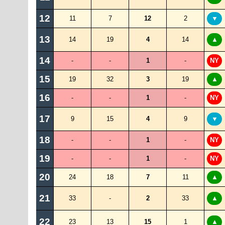
12
11
7
12
2
▼
13
14
19
4
14
▲
14
-
-
1
-
NY
15
19
32
3
19
▲
16
-
-
1
-
NY
17
9
15
4
9
▼
18
-
-
1
-
NY
19
-
-
1
-
NY
20
24
18
7
11
▲
21
33
-
2
33
▲
22
23
13
15
1
▲