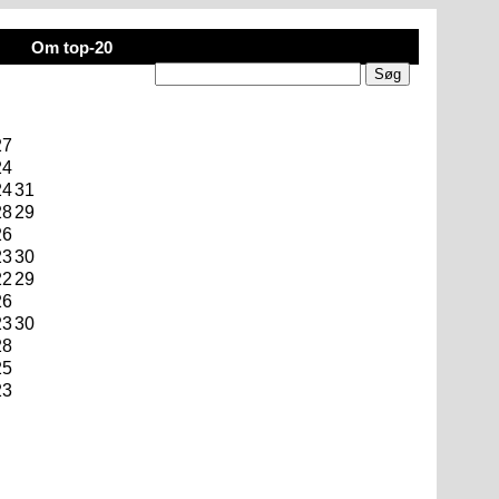
Om top-20
27
24
24
31
28
29
26
23
30
22
29
26
23
30
28
25
23