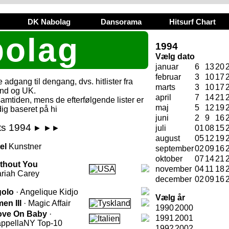
DK Nabolag
Dansorama
Hitsurf Chart
olag
1994
Vælg dato
januar
6
13
20
februar
3
10
17
adgang til dengang, dvs. hitlister fra
marts
3
10
17
and og UK.
april
7
14
21
samtiden, mens de efterfølgende lister er
maj
5
12
19
ig baseret på hi
juni
2
9
16
ts 1994
►
►►
juli
01
08
15
august
05
12
19
tel
Kunstner
september
02
09
16
oktober
07
14
21
thout You
november
04
11
18
riah Carey
december
02
09
16
olo
· Angelique Kidjo
Vælg år
en III
· Magic Affair
1990
2000
ve On Baby
·
1991
2001
ppella
NY Top-10
1992
2002