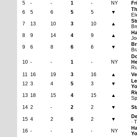
5
-
-
1
-
NY
Fr
Th
6
5
6
5
5
▼
El
St
7
13
10
3
10
▲
Br
Ha
8
9
14
4
9
▲
Jo
Br
9
6
8
6
6
▼
Br
Do
10
-
-
1
-
NY
He
Ru
11
16
19
3
16
▲
Ve
Le
12
3
4
5
3
▼
Yo
Ri
13
18
15
4
15
▲
Sp
14
2
-
2
2
▼
St
De
15
4
2
6
2
▼
· 
Ha
16
-
-
1
-
NY
Y