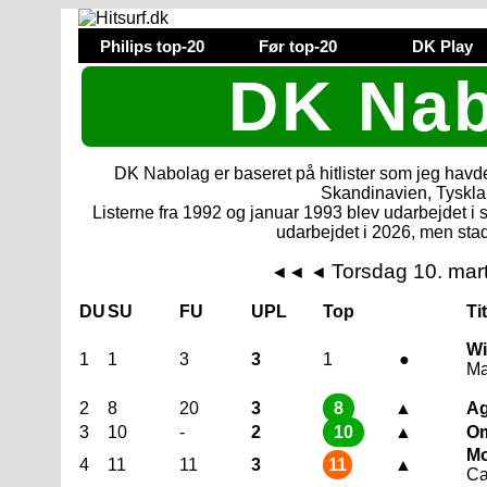
Philips top-20
Før top-20
DK Play
DK Nab
DK Nabolag er baseret på hitlister som jeg havde 
Skandinavien, Tyskl
Listerne fra 1992 og januar 1993 blev udarbejdet i 
udarbejdet i 2026, men stad
Torsdag 10. mar
◄◄
◄
DU
SU
FU
UPL
Top
Ti
Wi
1
1
3
3
1
●
Ma
2
8
20
3
8
▲
Ag
3
10
-
2
10
▲
Om
Mo
4
11
11
3
11
▲
Ca