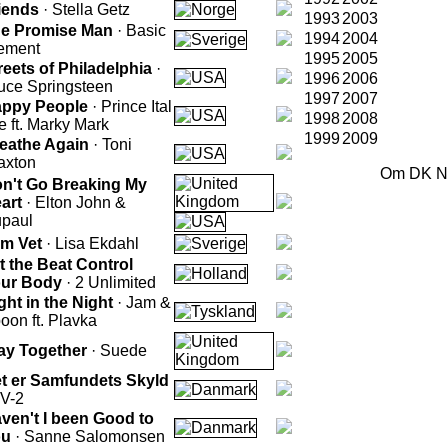
iends
· Stella Getz
1993
2003
e Promise Man
· Basic
1994
2004
ement
1995
2005
reets of Philadelphia
·
1996
2006
uce Springsteen
1997
2007
ppy People
· Prince Ital
1998
2008
e ft. Marky Mark
1999
2009
eathe Again
· Toni
axton
Om DK N
n't Go Breaking My
art
· Elton John &
paul
m Vet
· Lisa Ekdahl
t the Beat Control
ur Body
· 2 Unlimited
ght in the Night
· Jam &
oon ft. Plavka
ay Together
· Suede
t er Samfundets Skyld
TV-2
ven't I been Good to
ou
· Sanne Salomonsen