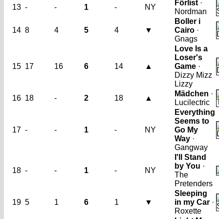
Förlist
·
13
-
-
1
-
NY
Nordman
Boller i
14
8
4
5
4
▼
Cairo
·
Gnags
Love Is a
Loser's
15
17
16
6
14
▲
Game
·
Dizzy Mizz
Lizzy
Mädchen
·
16
18
-
2
18
▲
Lucilectric
Everything
Seems to
17
-
-
1
-
NY
Go My
Way
·
Gangway
I'll Stand
by You
·
18
-
-
1
-
NY
The
Pretenders
Sleeping
19
5
1
6
1
▼
in my Car
·
Roxette