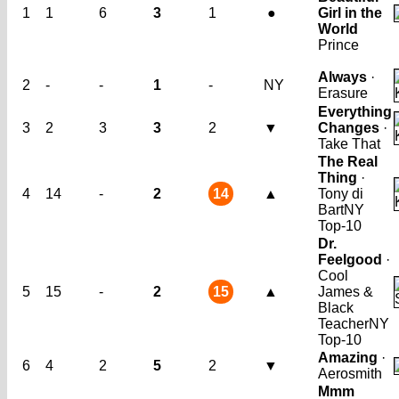
1
1
6
3
1
●
Girl in the
World
Prince
Always
·
2
-
-
1
-
NY
Erasure
Everything
3
2
3
3
2
▼
Changes
·
Take That
The Real
Thing
·
4
14
-
2
14
▲
Tony di
Bart
NY
Top-10
Dr.
Feelgood
·
Cool
5
15
-
2
15
▲
James &
Black
Teacher
NY
Top-10
Amazing
·
6
4
2
5
2
▼
Aerosmith
Mmm