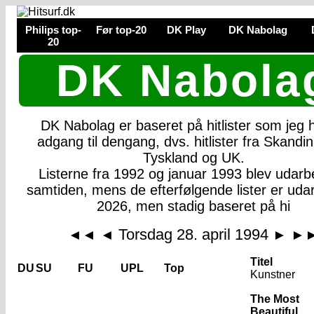
Philips top-
Før top-20
DK Play
DK Nabolag
20
DK Nabola
DK Nabolag er baseret på hitlister som jeg
adgang til dengang, dvs. hitlister fra Skandin
Tyskland og UK.
Listerne fra 1992 og januar 1993 blev udarbe
samtiden, mens de efterfølgende lister er udar
2026, men stadig baseret på hi
Torsdag 28. april 1994
◄◄
◄
►
►
Titel
DU
SU
FU
UPL
Top
Kunstner
The Most
Beautiful