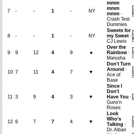
mmm
mmm
7
-
-
1
-
NY
mmm
·
Crash Test
Dummies
Sweets for
8
-
-
1
-
NY
my Sweet
·
CJ Lewis
Over the
9
9
12
4
9
●
Rainbow
·
Marusha
Don't Turn
Around
·
10
7
11
4
7
▼
Ace of
Base
Since I
Don't
11
3
9
4
3
▼
Have You
·
Guns'n
Roses
Look
Who's
12
6
7
7
4
▼
Talking
·
Dr. Alban