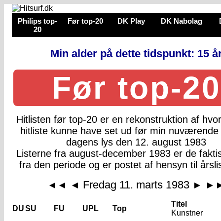
Philips top-
Før top-20
DK Play
DK Nabolag
20
Min alder på dette tidspunkt: 15 å
Før top-20
Hitlisten før top-20 er en rekonstruktion af hv
hitliste kunne have set ud før min nuværende 
dagens lys den 12. august 1983
Listerne fra august-december 1983 er de faktis
fra den periode og er postet af hensyn til årsli
Fredag 11. marts 1983
◄◄
◄
►
►
Titel
DU
SU
FU
UPL
Top
Kunstner