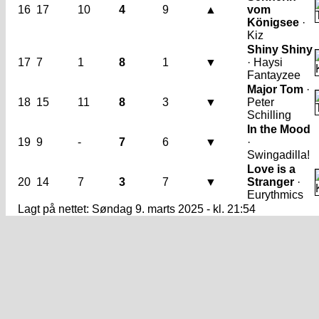
16
17
10
4
9
▲
vom
Königsee
·
Kiz
Shiny Shiny
17
7
1
8
1
▼
· Haysi
Fantayzee
Major Tom
·
18
15
11
8
3
▼
Peter
Schilling
In the Mood
19
9
-
7
6
▼
·
Swingadilla!
Love is a
20
14
7
3
7
▼
Stranger
·
Eurythmics
Lagt på nettet: Søndag 9. marts 2025 - kl. 21:54