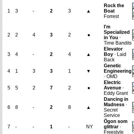
Rock the
1
3
-
2
3
▲
Boat
Forrest
I'm
Specialized
2
2
4
3
2
●
in You
·
Time Bandits
Elevator
3
4
-
2
4
▲
Boy
· Laid
Back
Genetic
4
1
3
3
1
▼
Engineering
· OMD
Electric
5
5
2
7
2
●
Avenue
·
Eddy Grant
Dancing in
Madness
·
6
8
-
2
8
▲
Secret
Service
Ögon som
7
-
-
1
-
NY
glittrar
·
Freestyle