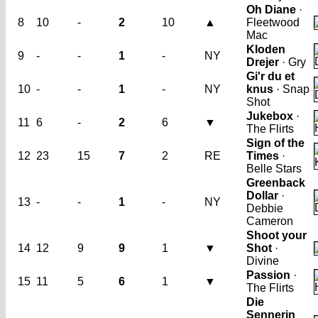
Oh Diane
·
8
10
-
2
10
▲
Fleetwood
Mac
Kloden
9
-
-
1
-
NY
Drejer
· Gry
Gi'r du et
10
-
-
1
-
NY
knus
· Snap
Shot
Jukebox
·
11
6
-
2
6
▼
The Flirts
Sign of the
12
23
15
7
2
RE
Times
·
Belle Stars
Greenback
Dollar
·
13
-
-
1
-
NY
Debbie
Cameron
Shoot your
14
12
9
9
1
▼
Shot
·
Divine
Passion
·
15
11
5
6
1
▼
The Flirts
Die
Sennerin