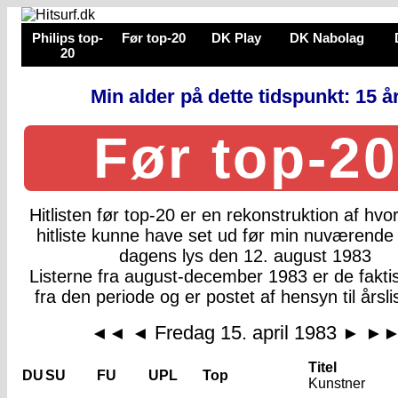
Philips top-
Før top-20
DK Play
DK Nabolag
20
Min alder på dette tidspunkt: 15 å
Før top-20
Hitlisten før top-20 er en rekonstruktion af hv
hitliste kunne have set ud før min nuværende 
dagens lys den 12. august 1983
Listerne fra august-december 1983 er de faktis
fra den periode og er postet af hensyn til årsli
Fredag 15. april 1983
◄◄
◄
►
►
Titel
DU
SU
FU
UPL
Top
Kunstner