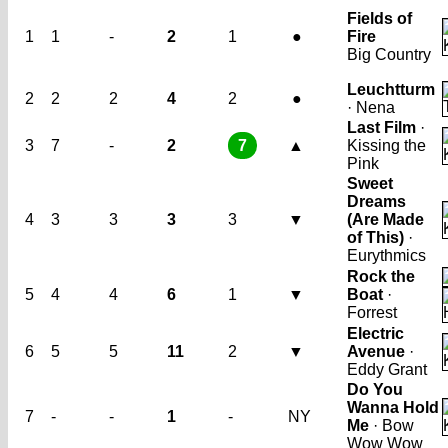
Fields of
1
1
-
2
1
●
Fire
Big Country
Leuchtturm
2
2
2
4
2
●
· Nena
Last Film
·
3
7
-
2
7
▲
Kissing the
Pink
Sweet
Dreams
4
3
3
3
3
▼
(Are Made
of This)
·
Eurythmics
Rock the
5
4
4
6
1
▼
Boat
·
Forrest
Electric
6
5
5
11
2
▼
Avenue
·
Eddy Grant
Do You
Wanna Hold
7
-
-
1
-
NY
Me
· Bow
Wow Wow