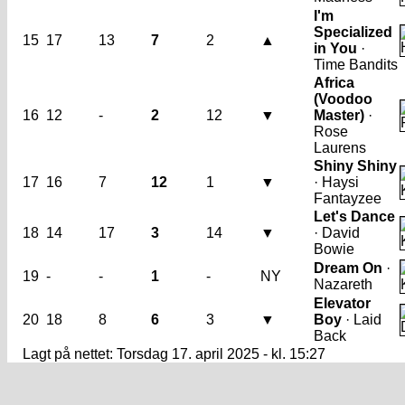
I'm
Specialized
15
17
13
7
2
▲
in You
·
Time Bandits
Africa
(Voodoo
16
12
-
2
12
▼
Master)
·
Rose
Laurens
Shiny Shiny
17
16
7
12
1
▼
· Haysi
Fantayzee
Let's Dance
18
14
17
3
14
▼
· David
Bowie
Dream On
·
19
-
-
1
-
NY
Nazareth
Elevator
20
18
8
6
3
▼
Boy
· Laid
Back
Lagt på nettet: Torsdag 17. april 2025 - kl. 15:27