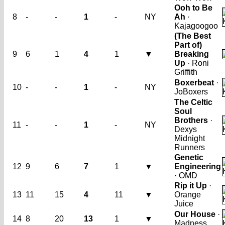
Ooh to Be
8
-
-
1
-
NY
Ah
·
Kajagoogoo
(The Best
Part of)
9
6
1
4
1
▼
Breaking
Up
· Roni
Griffith
Boxerbeat
·
10
-
-
1
-
NY
JoBoxers
The Celtic
Soul
Brothers
·
11
-
-
1
-
NY
Dexys
Midnight
Runners
Genetic
12
9
6
7
1
▼
Engineering
· OMD
Rip it Up
·
13
11
15
4
11
▼
Orange
Juice
Our House
·
14
8
20
13
1
▼
Madness