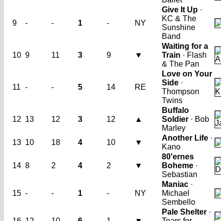
Give It Up
·
KC & The
9
-
-
1
-
NY
Sunshine
Band
Waiting for a
10
9
11
3
9
▼
Train
· Flash
& The Pan
Love on Your
Side
·
11
-
-
5
14
RE
Thompson
Twins
Buffalo
12
13
12
3
12
▲
Soldier
· Bob
Marley
Another Life
·
13
10
18
4
10
▼
Kano
80'ernes
14
8
2
4
2
▼
Boheme
·
Sebastian
Maniac
·
15
-
-
1
-
NY
Michael
Sembello
Pale Shelter
·
16
12
10
6
1
▼
Tears for