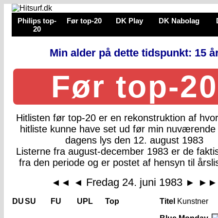
Philips top-
Før top-20
DK Play
DK Nabolag
20
Min alder på dette tidspunkt: 15 å
Før top-20
Hitlisten før top-20 er en rekonstruktion af hv
hitliste kunne have set ud før min nuværende 
dagens lys den 12. august 1983
Listerne fra august-december 1983 er de faktis
fra den periode og er postet af hensyn til årsli
Fredag 24. juni 1983
◄◄
◄
►
►►
DU
SU
FU
UPL
Top
Titel
Kunstner