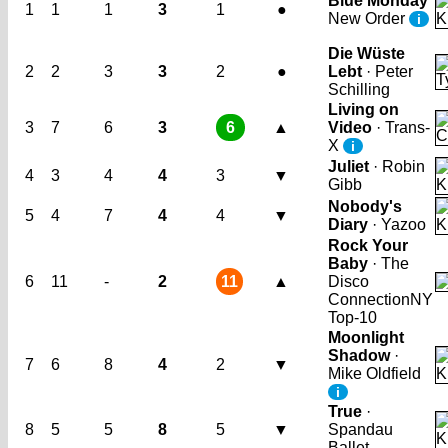
Blue Monday
1
1
1
3
1
●
New Order
i
Die Wüste
2
2
3
3
2
●
Lebt
· Peter
Schilling
Living on
3
7
6
3
6
▲
Video
· Trans-
X
i
Juliet
· Robin
4
3
4
4
3
▼
Gibb
Nobody's
5
4
7
4
4
▼
Diary
· Yazoo
Rock Your
Baby
· The
6
11
-
2
11
▲
Disco
Connection
NY
Top-10
Moonlight
Shadow
·
7
6
8
4
2
▼
Mike Oldfield
i
True
·
8
5
5
8
5
▼
Spandau
Ballet