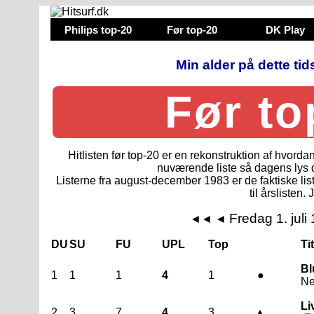
Philips top-20
Før top-20
DK Play
Min alder på dette tid
Før to
Hitlisten før top-20 er en rekonstruktion af hvorda
nuværende liste så dagens lys 
Listerne fra august-december 1983 er de faktiske lis
til årslisten. 
Fredag 1. juli
◄◄
◄
DU
SU
FU
UPL
Top
Ti
Bl
1
1
1
4
1
●
Ne
Li
2
3
7
4
3
▲