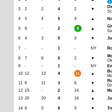
i
Di
3
2
2
4
2
▼
Sc
4
5
4
5
4
▲
No
Gi
5
9
-
2
8
▲
Su
6
4
3
5
3
▼
Ju
7
-
-
1
-
NY
Ro
Mo
8
7
6
5
2
▼
Ol
9
-
-
1
-
NY
Em
Bu
10
12
13
4
11
▲
Ma
Ro
11
6
11
3
6
▼
Di
12
15
-
2
14
▲
Ma
13
20
20
4
14
▲
Ju
14
8
5
9
5
▼
Tr