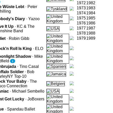
1972
1982
e Wüste Lebt
· Peter
1973
1983
hilling
1974
1984
1975
1985
body's Diary
· Yazoo
1976
1986
ve It Up
· KC & The
1977
1987
nshine Band
1978
1988
1979
1989
liet
· Robin Gibb
ck'n Roll Is King
· ELO
onlight Shadow
· Mike
dfield
i
brujada
· Tino Casal
ffalo Soldier
· Bob
rley
NY Top-10
ck Your Baby
· The
sco Connection
niac
· Michael Sembello
st Got Lucky
· JoBoxers
ue
· Spandau Ballet