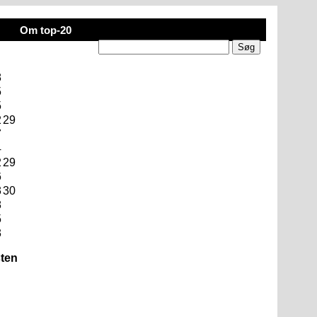
Om top-20
8
5
5
2
29
7
4
2
29
6
3
30
8
5
3
sten