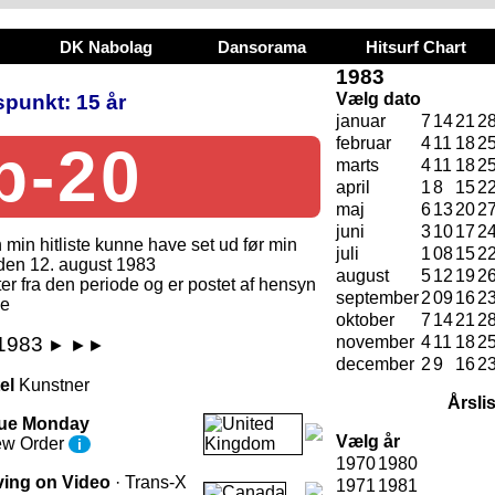
DK Nabolag
Dansorama
Hitsurf Chart
1983
Vælg dato
spunkt: 15 år
januar
7
14
21
2
februar
4
11
18
2
p-20
marts
4
11
18
2
april
1
8
15
2
maj
6
13
20
2
juni
3
10
17
2
n min hitliste kunne have set ud før min
juli
1
08
15
2
den 12. august 1983
august
5
12
19
2
ter fra den periode og er postet af hensyn
september
2
09
16
2
Je
oktober
7
14
21
2
november
4
11
18
2
 1983
►
►►
december
2
9
16
2
tel
Kunstner
Årsli
ue Monday
Vælg år
w Order
i
1970
1980
ving on Video
· Trans-X
1971
1981