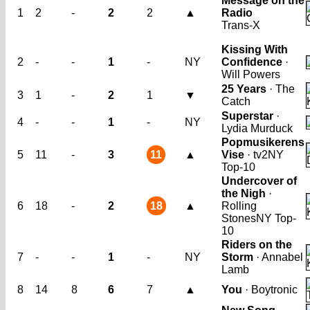
Message on the
1
2
-
2
2
▲
Radio
Trans-X
Kissing With
2
-
-
1
-
NY
Confidence
·
Will Powers
25 Years
· The
3
1
-
2
1
▼
Catch
Superstar
·
4
-
-
1
-
NY
Lydia Murduck
Popmusikerens
5
11
-
3
11
▲
Vise
· tv2
NY
Top-10
Undercover of
the Nigh
·
6
18
-
2
18
▲
Rolling
Stones
NY Top-
10
Riders on the
7
-
-
1
-
NY
Storm
· Annabel
Lamb
8
14
8
6
7
▲
You
· Boytronic