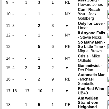
New Song
·
9
-
3
3
1
RE
Howard Jones
Can I Reach
10
-
-
1
-
NY
You
· Jack
Goldberg
Only for Love
·
11
3
-
2
3
▼
Limahl
If Anyone Falls
12
-
-
1
-
NY
· Stevie Nicks
So Many Men -
13
-
-
5
6
RE
So Little Time
·
Miquel Brown
Crisis
· Mike
14
-
-
1
-
NY
Oldfield
Gummitwist
·
15
4
2
3
2
▼
Der Plan
Automatic Man
16
-
-
2
9
RE
· Michael
Sembello
Red Red Wine
·
17
16
17
10
1
▼
UB40
Am weißen
Strand von
18
-
1
5
1
RE
Helgoland
·