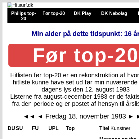
Philips top-
Før top-20
DK Play
DK Nabolag
20
Min alder på dette tidspunkt: 16 å
Før top-20
Hitlisten før top-20 er en rekonstruktion af hv
hitliste kunne have set ud før min nuværende 
dagens lys den 12. august 1983
Listerne fra august-december 1983 er de faktis
fra den periode og er postet af hensyn til årsli
Fredag 18. november 1983
◄◄
◄
►
DU
SU
FU
UPL
Top
Titel
Kunstner