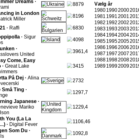
mmer Dreams ·
Vælg år
8879
rami
1980
1990
2000
201
ncing in London
8196
1981
1991
2001
201
atrick Miller
1982
1992
2002
201
21 ·
Raffi
6830
1983
1993
2003
201
1984
1994
2004
201
ppipolla ·
Sigur
4098
1985
1995
2005
201
os
1986
1996
2006
201
unken ·
3961,4
1987
1997
2007
201
sslovers United
1988
1998
2008
201
sy Come, Easy
 ·
Great Lake
3415
1989
1999
2009
201
immers
ytta På Dej ·
Alina
2732
vecerski
 Små Ting ·
1297,7
nge
rning Japanese ·
nevieve Mariko
1229,4
lson
th You (La La
1106,46
..) ·
Digital Fever
gen Som Du ·
1092,8
ls