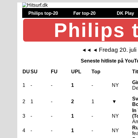
Philips top-20
Før top-20
DK Play
Philips 
Fredag 20. jul
◄◄
◄
Seneste hitliste på YouTu
DU
SU
FU
UPL
Top
Ti
Gi
1
-
-
1
-
NY
De
Sv
2
1
-
2
1
▼
B
In
3
-
-
1
-
NY
(T
Am
Ru
4
-
-
1
-
NY
fe