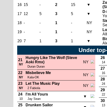
Zo
16
15
-
2
15
▼
(S
D-
17
12
5
3
5
▼
Yo
Si
18
-
-
1
-
NY
Se
Lo
19
-
-
1
-
NY
Al
Bi
20
7
1
3
1
▼
Al
Under top
Hungry Like The Wolf (Steve
26
21
Aoki Rmx)
NY
14
NY
Duran Duran
27
22
Misbelieve Me
16
NY
NY
Kala-OK
28
23
Let The Music Play
24
NY
NY
2 Fabiola
29
24
I'm All Yours
22
▼
10
Jay Sean
30
25
Drunken Sailor
13