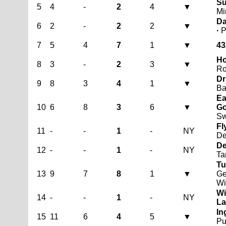
Su
5
4
-
2
4
▼
Mi
Da
6
2
-
2
2
▼
·
P
7
5
4
7
1
▼
43
Ho
8
3
-
2
3
▼
R
Dr
9
8
3
4
1
▼
Ba
Ea
10
6
8
3
6
▼
Go
Sw
Fl
11
-
-
1
-
NY
De
De
12
-
-
1
-
NY
Ta
Tu
13
9
7
8
1
▼
Ge
Wi
Wi
14
-
-
1
-
NY
La.
In
15
11
6
4
5
▼
Pu