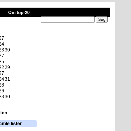
Om top-20
27
24
23
30
27
25
22
29
27
24
31
28
26
23
30
sten
amle lister