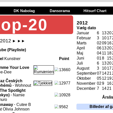
DK Nabolag
Dansorama
Hitsurf Chart
top-20
2012
Vælg dato
Januar
6
13
20
Februar
3
10
17
i 2012
►
►►
Marts
02
09
16
April
06
13
20
be (Playliste)
Maj
04
11
18
Juni
01
8
15
tel
Kunstner
Point
Juli
6
13
20
mme Your Love
August
3
10
17
13660
e-Dee
September
07
14
21
Oktober
05
12
19
az Českých
12977
November
02
9
16
ohémů ·
Wohnout
December
7
14
21
 The Spotlight
okyo) ·
Namie
10928
Årsli
uro
naway ·
Cutee B
Billeder af g
9562
at Olivia Johnson