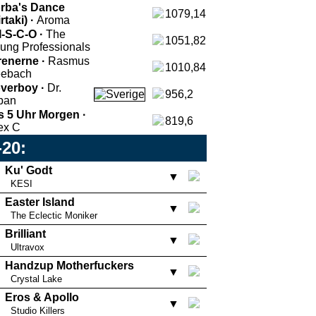
rba's Dance
1079,14
irtaki) ·
Aroma
I-S-C-O ·
The
1051,82
ung Professionals
renerne ·
Rasmus
1010,84
ebach
verboy ·
Dr.
956,2
ban
s 5 Uhr Morgen ·
819,6
ex C
-20:
Ku' Godt
▼
KESI
Easter Island
▼
The Eclectic Moniker
Brilliant
▼
Ultravox
Handzup Motherfuckers
▼
Crystal Lake
Eros & Apollo
▼
Studio Killers