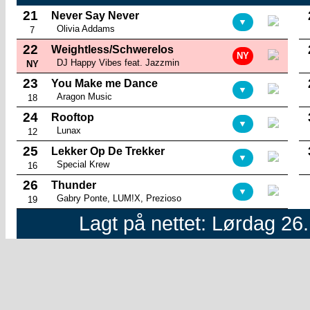
21
Never Say Never
▼
Olivia Addams
7
22
Weightless/Schwerelos
NY
DJ Happy Vibes feat. Jazzmin
NY
23
You Make me Dance
▼
Aragon Music
18
24
Rooftop
▼
Lunax
12
25
Lekker Op De Trekker
▼
Special Krew
16
26
Thunder
▼
Gabry Ponte, LUM!X, Prezioso
19
Lagt på nettet: Lørdag 26.