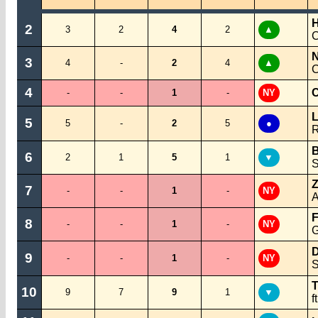
2
3
2
4
2
▲
C
N
3
4
-
2
4
▲
C
4
C
-
-
1
-
NY
L
5
5
-
2
5
●
R
B
6
2
1
5
1
▼
S
Z
7
-
-
1
-
NY
A
F
8
-
-
1
-
NY
G
D
9
-
-
1
-
NY
S
T
10
9
7
9
1
▼
f