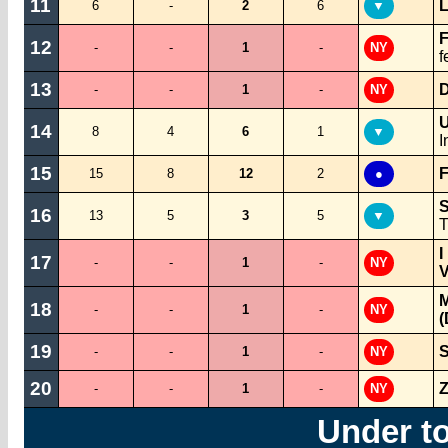
11
L
6
-
2
6
▼
F
12
-
-
1
-
NY
f
13
D
-
-
1
-
NY
U
14
8
4
6
1
▼
I
15
F
15
8
12
2
●
S
16
13
5
3
5
▼
T
I
17
-
-
1
-
NY
V
M
18
-
-
1
-
NY
(
19
S
-
-
1
-
NY
20
Z
-
-
1
-
NY
Under t