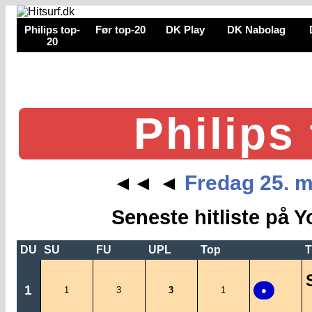
Philips top-
Før top-20
DK Play
DK Nabolag
20
Philips
Fredag 25. m
◄◄
◄
Seneste hitliste på Y
DU
SU
FU
UPL
Top
T
1
1
3
3
1
●