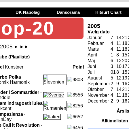
DK Nabolag
Dansorama
Hitsurf Chart
top-20
2005
Vælg dato
Januar
7
14
21
Februar
4
11
18
i 2005
►
►►
Marts
4
11
18
April
1
8
15
be (Playliste)
Maj
6
13
20
Juni
3
10
17
tel
Kunstner
Point
Juli
01
8
15
rbo Polka
August
5
12
19
9808
omik Harmonik
September
2
9
16
Oktober
7
14
21
ider i Sommartider ·
8556
November
4
11
18
eddie
December
2
9
16
am indragostit lulea
8256
kcent
Årsli
Impazienza ·
6652
niJay
Alltimeliste
 Call It Revolution ·
6456