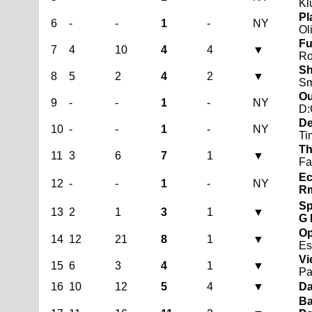
Kl
Pl
6
-
-
1
-
NY
Ol
Fu
7
4
10
4
4
▼
Ro
Sh
8
5
2
4
2
▼
Sm
Ou
9
-
-
1
-
NY
D:
De
10
-
-
1
-
NY
Ti
Th
11
3
6
7
1
▼
Fa
Ec
12
-
-
1
-
NY
Rm
Sp
13
2
1
3
1
▼
G 
Op
14
12
21
8
1
▼
Es
Vi
15
6
3
4
1
▼
Pa
16
10
12
5
4
▼
Da
Ba