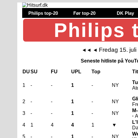
Philips top-20
Før top-20
DK Play
Philips 
Fredag 15. jul
◄◄
◄
Seneste hitliste på YouTu
DU
SU
FU
UPL
Top
Ti
Tu
1
-
-
1
-
NY
At
Gl
2
-
-
1
-
NY
Fr
M-
3
-
-
1
-
NY
·
A
L'
4
1
4
4
1
▼
Da
We
5
-
-
1
-
NY