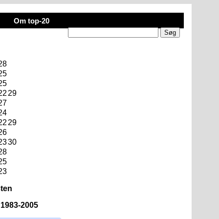
Om top-20
28
25
25
22
29
27
24
22
29
26
23
30
28
25
23
sten
n 1983-2005