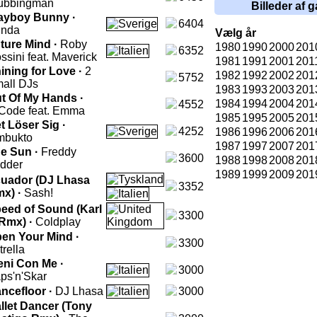
ubbingman
Billeder af g
ayboy Bunny ·
6404
inda
Vælg år
ture Mind ·
Roby
1980
1990
2000
201
6352
ssini feat. Maverick
1981
1991
2001
201
ining for Love ·
2
1982
1992
2002
201
5752
all DJs
1983
1993
2003
201
t Of My Hands ·
1984
1994
2004
201
4552
Code feat. Emma
1985
1995
2005
201
t Löser Sig ·
4252
1986
1996
2006
201
mbukto
1987
1997
2007
201
e Sun ·
Freddy
3600
1988
1998
2008
201
dder
1989
1999
2009
201
uador (DJ Lhasa
3352
x) ·
Sash!
eed of Sound (Karl
3300
Rmx) ·
Coldplay
en Your Mind ·
3300
trella
eni Con Me ·
3000
ps'n'Skar
ncefloor ·
DJ Lhasa
3000
llet Dancer (Tony