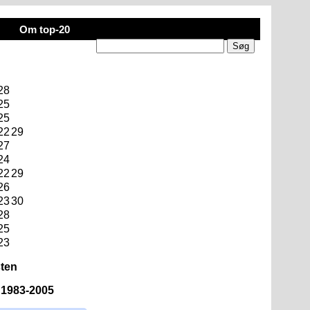
Om top-20
28
25
25
22
29
27
24
22
29
26
23
30
28
25
23
sten
n 1983-2005