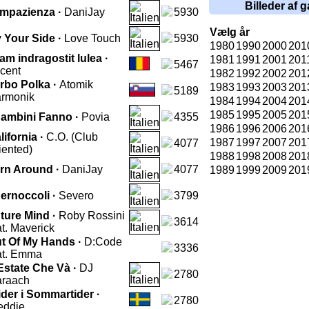
Billeder af g
Impazienza ·
DaniJay
5930
Vælg år
 Your Side ·
Love Touch
5930
1980
1990
2000
201
am indragostit lulea ·
1981
1991
2001
201
5467
cent
1982
1992
2002
201
rbo Polka ·
Atomik
1983
1993
2003
201
5189
rmonik
1984
1994
2004
201
1985
1995
2005
201
Bambini Fanno ·
Povia
4355
1986
1996
2006
201
lifornia ·
C.O. (Club
1987
1997
2007
201
4077
iented)
1988
1998
2008
201
rn Around ·
DaniJay
4077
1989
1999
2009
201
Bernoccoli ·
Severo
3799
ture Mind ·
Roby Rossini
3614
at. Maverick
t Of My Hands ·
D:Code
3336
at. Emma
Estate Che Và ·
DJ
2780
raach
ider i Sommartider ·
2780
eddie