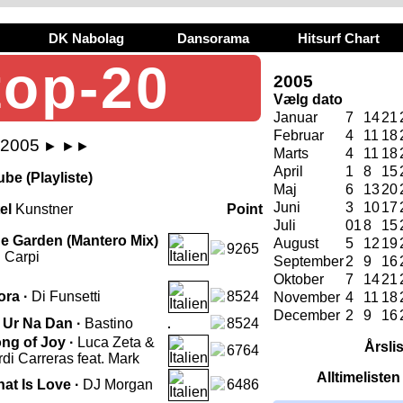
DK Nabolag
Dansorama
Hitsurf Chart
top-20
2005
Vælg dato
Januar
7
14
21
Februar
4
11
18
i 2005
►
►►
Marts
4
11
18
April
1
8
15
be (Playliste)
Maj
6
13
20
Juni
3
10
17
tel
Kunstner
Point
Juli
01
8
15
e Garden (Mantero Mix)
August
5
12
19
9265
 Carpi
September
2
9
16
Oktober
7
14
21
ora ·
Di Funsetti
8524
November
4
11
18
December
2
9
16
 Ur Na Dan ·
Bastino
8524
ng of Joy ·
Luca Zeta &
Årsli
6764
rdi Carreras feat. Mark
Alltimeliste
at Is Love ·
DJ Morgan
6486