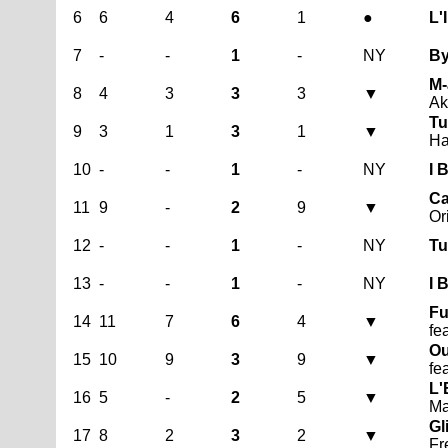
6
6
4
6
1
●
L'
7
-
-
1
-
NY
By
M-
8
4
3
3
3
▼
Ak
Tu
9
3
1
3
1
▼
Ha
10
-
-
1
-
NY
I 
Ca
11
9
-
2
9
▼
Or
12
-
-
1
-
NY
Tu
13
-
-
1
-
NY
I 
Fu
14
11
7
6
4
▼
fe
Ou
15
10
9
3
9
▼
fe
L'
16
5
-
2
5
▼
Ma
Gl
17
8
2
3
2
▼
Fr