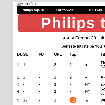
Philips top-20
Før top-20
DK Play
Philips 
Fredag 29. jul
◄◄
◄
Seneste hitliste på YouTu
DU
SU
FU
UPL
Top
Ti
Th
1
1
-
2
1
●
DJ
2
2
-
2
2
●
Al
3
-
-
1
-
NY
25
So
4
-
-
1
-
NY
Jo
5
12
-
2
12
▲
Wh