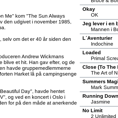
Bruce & Bo
Okay
OK
 on Me" kom "The Sun Always
lev den udgivet i november 1985,
Jeg lever i en
pa.
Mannen i B
L´Aventurier
 selv om det er 40 år siden den
Indochine
Loaded
produceren Andrew Wickmans
Primal Scr
blive et hit. Han gav efter, og de
Close (To The 
lningen havde gruppemedlemmerne
The Art of 
orten Harket lå på campingsenge
Summers Mag
Mark Summ
, "Beautiful Day", havde hentet
Running Dow
V", og ved en koncert i Oslo i
Jasmine
nden for på den måde at anerkende
No Limit
2 Unlimited