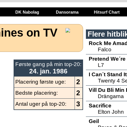
DK Nabolag
Dansorama
Hitsurf Chart
ines on TV
Flere hitbli
Rock Me Ama
Falco
Pretend We´re
Første gang på min top-20:
L7
24. jan. 1986
I Can´t Stand It
Twenty 4 S
2
Placering første uge:
Vill Du Bli Min
2
Bedste placering:
Drängarna
3
Antal uger på top-20:
Sacrifice
Elton John
Geil