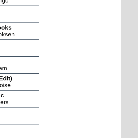
ngo
 boks
oksen
eam
Edit)
Noise
ic
ers
n