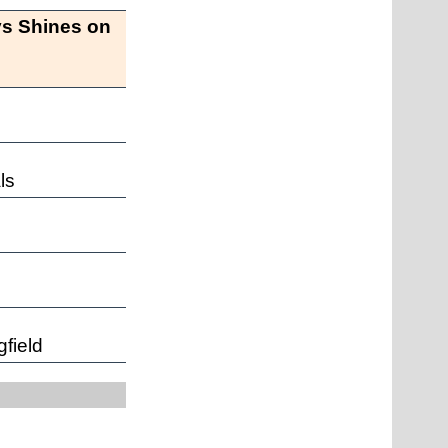
s Shines on
ls
gfield