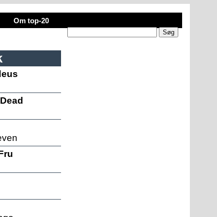
Om top-20
k
deus
 Dead
even
 Fru