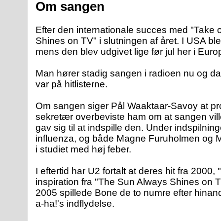
Om sangen
Efter den internationale succes med "Take
Shines on TV" i slutningen af året. I USA b
mens den blev udgivet lige før jul her i Euro
Man hører stadig sangen i radioen nu og da,
var på hitlisterne.
Om sangen siger Pål Waaktaar-Savoy at 
sekretær overbeviste ham om at sangen ville 
gav sig til at indspille den. Under indspi
influenza, og både Magne Furuholmen og M
i studiet med høj feber.
I eftertid har U2 fortalt at deres hit fra 2000
inspiration fra "The Sun Always Shines on T
2005 spillede Bone de to numre efter hina
a-ha!'s indflydelse.