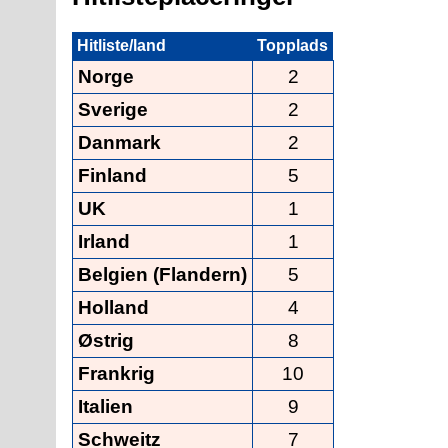
Hitliste/land
Topplads
Norge
2
Sverige
2
Danmark
2
Finland
5
UK
1
Irland
1
Belgien (Flandern)
5
Holland
4
Østrig
8
Frankrig
10
Italien
9
Schweitz
7