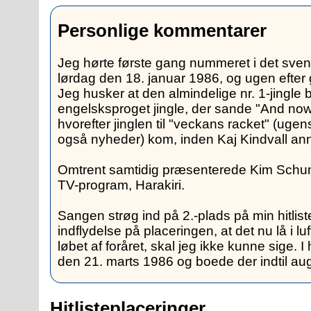
Personlige kommentarer
Jeg hørte første gang nummeret i det sven
lørdag den 18. januar 1986, og ugen efter 
Jeg husker at den almindelige nr. 1-jingle b
engelsksproget jingle, der sande "And no
hvorefter jinglen til "veckans racket" (uge
også nyheder) kom, inden Kaj Kindvall a
Omtrent samtidig præsenterede Kim Schuma
TV-program, Harakiri.
Sangen strøg ind på 2.-plads på min hitli
indflydelse på placeringen, at det nu lå i lufte
løbet af foråret, skal jeg ikke kunne sige. I h
den 21. marts 1986 og boede der indtil au
Hitlisteplaceringer