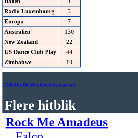
Italien
1
Radio Luxembourg
3
Europa
7
Australien
130
New Zealand
22
US Dance Club Play
44
Zimbabwe
10
< Vill Du Bli Min Fru (Drängarna)
Flere hitblik
Rock Me Amadeus
Falco