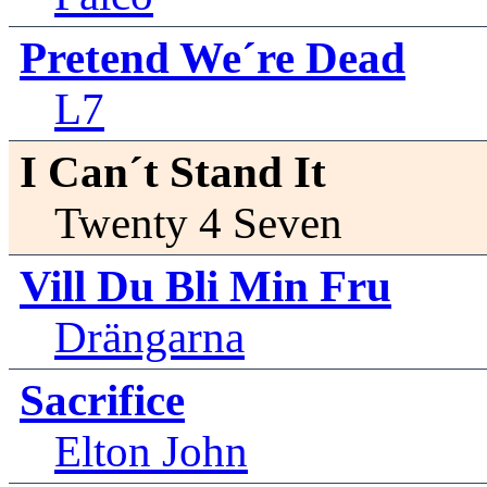
Pretend We´re Dead
L7
I Can´t Stand It
Twenty 4 Seven
Vill Du Bli Min Fru
Drängarna
Sacrifice
Elton John