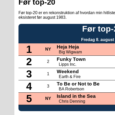
Før top-20
Før top-20 er en rekonstruktion af hvordan min hitlis
eksisteret før august 1983.
Før top-
Fredag 8. august
1
Heja Heja
NY
Big Wigwam
2
Funky Town
2
Lipps Inc.
3
Weekend
1
Earth & Fire
4
To Be or Not to Be
3
BA Robertson
5
Island in the Sea
NY
Chris Denning