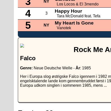
3
NY
Los Locos & El 3mendo
4
Happy Hour
3
Tara McDonald feat. Tefa
5
My Heart Is Gone
NY
Vanotek
Rock Me 
Falco
Genre:
Neue Deutsche Welle -
År
: 1985
Her i Europa slog østrigske Falco igennem i 1982 
engelsktalende lande kom gennembruddet først i 
Europa udkom singlen i sommeren 1985, mens ...