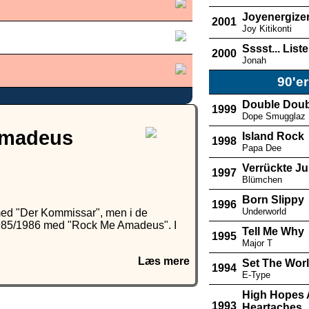
Joyenergize
2001
Joy Kitikonti
Sssst... List
2000
Jonah
90'er
Double Doub
1999
Dope Smugglaz
Amadeus
Island Rock
1998
Papa Dee
Verrückte J
1997
Blümchen
Born Slippy
1996
Underworld
med "Der Kommissar", men i de
1985/1986 med "Rock Me Amadeus". I
Tell Me Why
1995
Major T
Læs mere
Set The Worl
1994
E-Type
High Hopes
1993
Heartaches