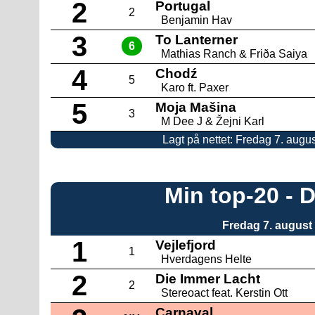
2
Portugal
2
Benjamin Hav
3
To Lanterner
6
Mathias Ranch & Friða Saiya
4
Chodź
5
Karo ft. Paxer
5
Moja Mašina
3
M Dee J & Žejni Karl
Lagt på nettet: Fredag 7. augus
Min top-20 -
Fredag 7. august
1
Vejlefjord
1
Hverdagens Helte
2
Die Immer Lacht
2
Stereoact feat. Kerstin Ott
Carnaval