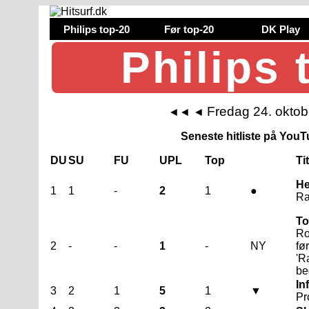
Philips top-20
Før top-20
DK Play
Philips 
Fredag 24. okto
◄◄
◄
Seneste hitliste på YouTu
DU
SU
FU
UPL
Top
Ti
He
1
1
-
2
1
●
Ra
To
Ro
2
-
-
1
-
NY
fø
'R
be
In
3
2
1
5
1
▼
Pr