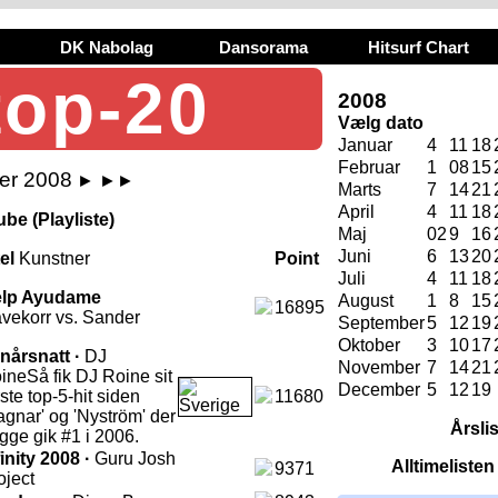
DK Nabolag
Dansorama
Hitsurf Chart
top-20
2008
Vælg dato
Januar
4
11
18
Februar
1
08
15
ber 2008
►
►►
Marts
7
14
21
April
4
11
18
be (Playliste)
Maj
02
9
16
Juni
6
13
20
tel
Kunstner
Point
Juli
4
11
18
lp Ayudame
August
1
8
15
16895
vekorr vs. Sander
September
5
12
19
Oktober
3
10
17
nårsnatt ·
DJ
November
7
14
21
ine
Så fik DJ Roine sit
December
5
12
19
rste top-5-hit siden
11680
agnar' og 'Nyström' der
Årsli
gge gik #1 i 2006.
finity 2008 ·
Guru Josh
Alltimeliste
9371
oject