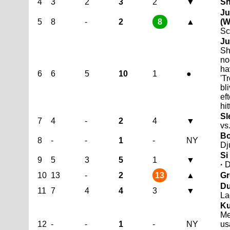
4
3
2
3
2
▼
Sh
Ju
5
8
-
2
8
▲
(W
Sc
Ju
Sh
no
ha
6
6
5
10
1
●
'T
bl
ef
hi
Sl
7
4
-
2
4
▼
vs
Bo
8
-
-
1
-
NY
Dj
Si
9
5
3
5
1
▼
·
D
10
13
-
2
13
▲
Gr
Du
11
7
4
4
3
▼
La
Ku
Me
12
-
-
1
-
NY
us