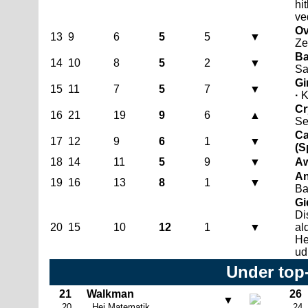
hi
ve
Ov
13
9
6
5
5
▼
Ze
Ba
14
10
8
5
2
▼
Sa
Gi
15
11
7
5
7
▼
·
K
Cr
16
21
19
9
6
▲
Se
Ca
17
12
9
6
1
▼
(S
18
14
11
5
9
▼
Aw
An
19
16
13
8
1
▼
Ba
Gi
Di
20
15
10
12
1
▼
al
He
ud
Under top
21
Walkman
26
▼
20
Hej Matematik
24