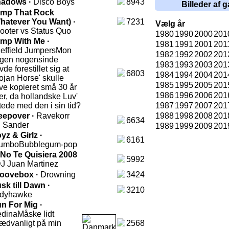
adows ·
Disco Boys
8943
Billeder af g
mp That Rock
hatever You Want) ·
7231
Vælg år
ooter vs Status Quo
1980
1990
2000
201
mp With Me ·
1981
1991
2001
201
effield Jumpers
Mon
1982
1992
2002
201
gen nogensinde
1983
1993
2003
201
vde forestillet sig at
6803
1984
1994
2004
201
rojan Horse' skulle
1985
1995
2005
201
ive kopieret små 30 år
1986
1996
2006
201
ter, da hollandske Luv'
ttede med den i sin tid?
1987
1997
2007
201
eepover ·
Ravekorr
1988
1998
2008
201
6634
. Sander
1989
1999
2009
201
yz & Girlz ·
6161
umbo
Bubblegum-pop
 No Te Quisiera 2008
5992
J Juan Martinez
oovebox ·
Drowning
3424
sk till Dawn ·
3210
dyhawke
n For Mig ·
dina
Måske lidt
ædvanligt på min
2568