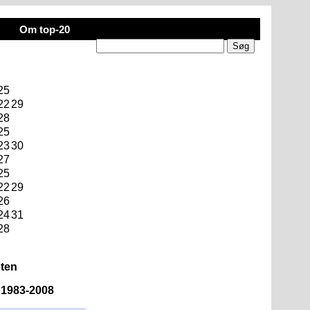
Om top-20
25
22
29
28
25
23
30
27
25
22
29
26
24
31
28
sten
n 1983-2008