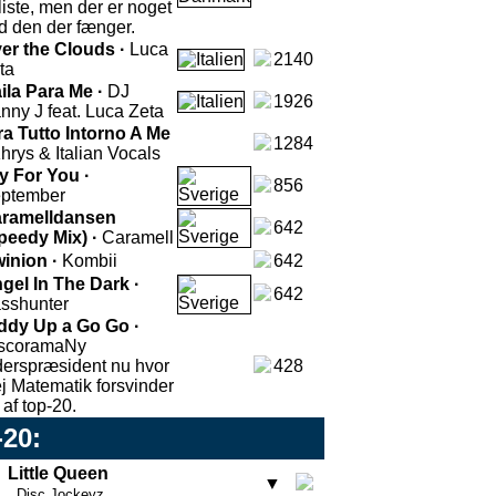
tliste, men der er noget
d den der fænger.
er the Clouds ·
Luca
2140
ta
ila Para Me ·
DJ
1926
nny J feat. Luca Zeta
ra Tutto Intorno A Me
1284
hrys & Italian Vocals
y For You ·
856
ptember
ramelldansen
642
peedy Mix) ·
Caramell
inion ·
Kombii
642
gel In The Dark ·
642
sshunter
ddy Up a Go Go ·
scorama
Ny
derspræsident nu hvor
428
j Matematik forsvinder
 af top-20.
-20:
Little Queen
▼
Disc Jockeyz