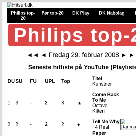
Philips top-
Før top-20
DK Play
DK Nabolag
20
Philips top-
Fredag 29. februar 2008
◄◄
◄
►
►
Seneste hitliste på YouTube (Playlist
Titel
DU
SU
FU
UPL
Top
Kunstner
Come Back
To Me
1
3
-
2
3
▲
Octave
Kitten
Tell Me Why
2
2
-
2
2
●
·
4 Real
Paper