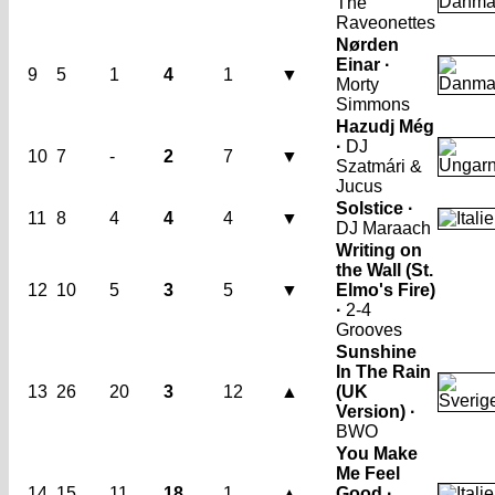
The
Raveonettes
Nørden
Einar ·
9
5
1
4
1
▼
Morty
Simmons
Hazudj Még
·
DJ
10
7
-
2
7
▼
Szatmári &
Jucus
Solstice ·
11
8
4
4
4
▼
DJ Maraach
Writing on
the Wall (St.
12
10
5
3
5
▼
Elmo's Fire)
·
2-4
Grooves
Sunshine
In The Rain
13
26
20
3
12
▲
(UK
Version) ·
BWO
You Make
Me Feel
14
15
11
18
1
▲
Good ·