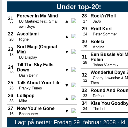
Under top-20:
Forever In My Mind
28
Rock'n'Roll
21
▲
DJ Martinez feat. Small
17
JaJo
22
Town Boys
29
Rødt Kort
22
Ascoltami
24
Peter Sommer
▲
28
Righel
30
Bolela
Sort Magi (Original
25
Angina
23
Mix)
▼
Een Bussie Vol M
18
31
DJ Display
Polen
29
Till The Sky Falls
Johan Vlemmix
24
Down
▼
Wonderful Days 
20
32
Dash Berlin
Charly Lownoise & M
32
25
Talk About Your Life
Theo
▼
23
Franky Tunes
33
Round And Rou
26
Lollipop
33
Defrikz
▲
35
Mika
34
Kiss You Goodb
27
Now You're Gone
34
The Loft
▼
16
Basshunter
Lagt på nettet: Fredag 29. februar 2008 - kl.