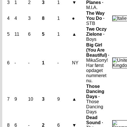
3
1
2
3
1
▼
Planes ·
M.I.A.
The Way
4
4
3
8
1
●
You Do ·
STB
Twe Oczy
5
11
6
5
1
▲
Zielone ·
Boys
Big Girl
(You Are
Beautiful) ·
Mika
Sorry!
6
-
-
1
-
NY
Har først
opdaget
nummeret
nu.
Those
Dancing
Days ·
7
9
10
3
9
▲
Those
Dancing
Days
Dead
Sound ·
8
6
-
2
6
▼