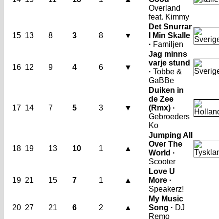
Overland
feat. Kimmy
Det Snurrar
15
13
8
3
8
▼
I Min Skalle
·
Familjen
Jag minns
varje stund
16
12
9
4
6
▼
·
Tobbe &
GaBBe
Duiken in
de Zee
17
14
7
5
3
▼
(Rmx) ·
Gebroeders
Ko
Jumping All
Over The
18
19
13
10
1
▲
World ·
Scooter
Love U
19
21
15
7
1
▲
More ·
Speakerz!
My Music
20
27
21
6
2
▲
Song ·
DJ
Remo