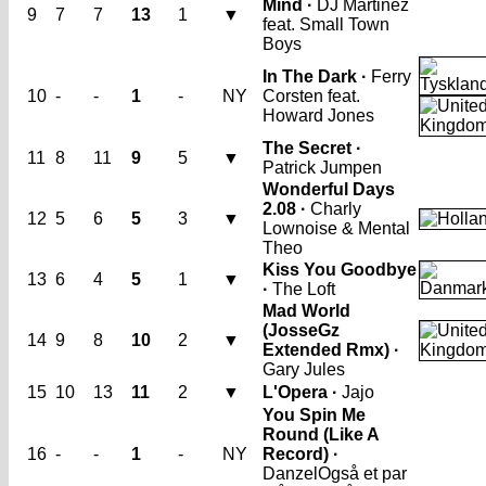
Mind ·
DJ Martinez
9
7
7
13
1
▼
feat. Small Town
Boys
In The Dark ·
Ferry
10
-
-
1
-
NY
Corsten feat.
Howard Jones
The Secret ·
11
8
11
9
5
▼
Patrick Jumpen
Wonderful Days
2.08 ·
Charly
12
5
6
5
3
▼
Lownoise & Mental
Theo
Kiss You Goodbye
13
6
4
5
1
▼
·
The Loft
Mad World
(JosseGz
14
9
8
10
2
▼
Extended Rmx) ·
Gary Jules
15
10
13
11
2
▼
L'Opera ·
Jajo
You Spin Me
Round (Like A
16
-
-
1
-
NY
Record) ·
Danzel
Også et par