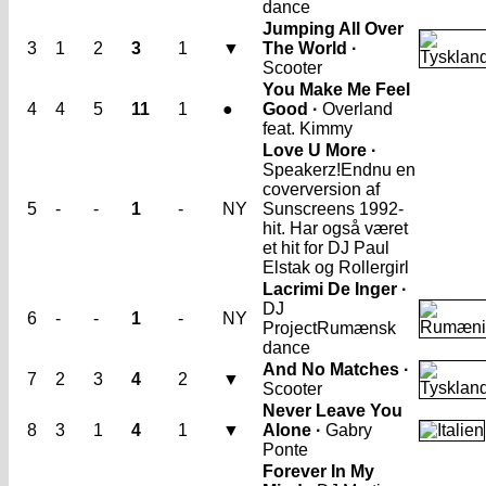
dance
Jumping All Over
3
1
2
3
1
▼
The World ·
Scooter
You Make Me Feel
4
4
5
11
1
●
Good ·
Overland
feat. Kimmy
Love U More ·
Speakerz!
Endnu en
coverversion af
5
-
-
1
-
NY
Sunscreens 1992-
hit. Har også været
et hit for DJ Paul
Elstak og Rollergirl
Lacrimi De Inger ·
DJ
6
-
-
1
-
NY
Project
Rumænsk
dance
And No Matches ·
7
2
3
4
2
▼
Scooter
Never Leave You
8
3
1
4
1
▼
Alone ·
Gabry
Ponte
Forever In My