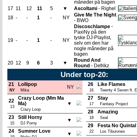
måneder på bagen
17
11
12
11
5
▼
Ascoltami ·
Righel
Give Me The Night
18
-
-
1
-
NY
·
BWO
Discoschlampe ·
Paxi
Ny på den
tyske DJ-Playlist,
19
-
-
1
-
NY
selv om den har
nogle måneder på
bagen
Round And
20
12
9
6
3
▼
Round ·
Defrikz
Under top-20:
21
Lollipop
26
Like Flames
NY
NY
Mika
16
Twenty 4 Seven ft. E
Crazy Loop (Mm Ma
27
Stay
22
Ma)
▼
17
Fantasy Project
13
Crazy Loop
28
Amazing
23
Still Horny
18
Seal
▼
15
DJ Porny
29
Festa No Quintal
24
Summer Love
22
Los Tiburones
▼
19
Nicky DJ