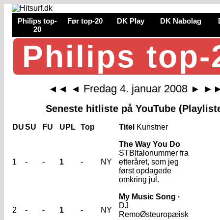
Philips top-
Før top-20
DK Play
DK Nabolag
20
Philips top-
Fredag 4. januar 2008
◄◄
◄
►
►
Seneste hitliste på YouTube (Playlist
DU
SU
FU
UPL
Top
Titel
Kunstner
The Way You Do
STB
Italonummer fra
1
-
-
1
-
NY
efteråret, som jeg
først opdagede
omkring jul.
My Music Song ·
DJ
2
-
-
1
-
NY
Remo
Østeuropæisk