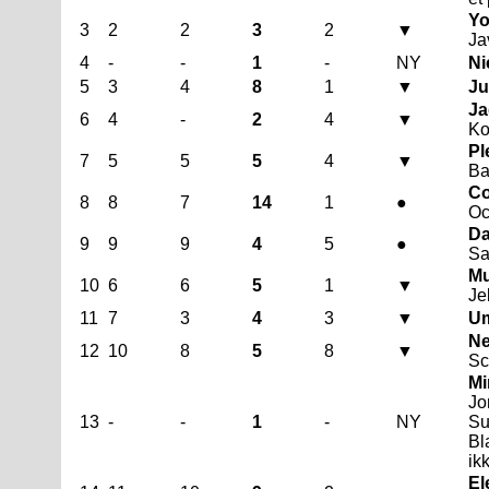
Yo
3
2
2
3
2
▼
Ja
4
-
-
1
-
NY
Ni
5
3
4
8
1
▼
Ju
Ja
6
4
-
2
4
▼
Ko
Pl
7
5
5
5
4
▼
Ba
Co
8
8
7
14
1
●
Oc
Da
9
9
9
4
5
●
Sa
Mu
10
6
6
5
1
▼
Je
11
7
3
4
3
▼
Um
Ne
12
10
8
5
8
▼
Sc
Mi
Jo
13
-
-
1
-
NY
Su
Bl
ik
El