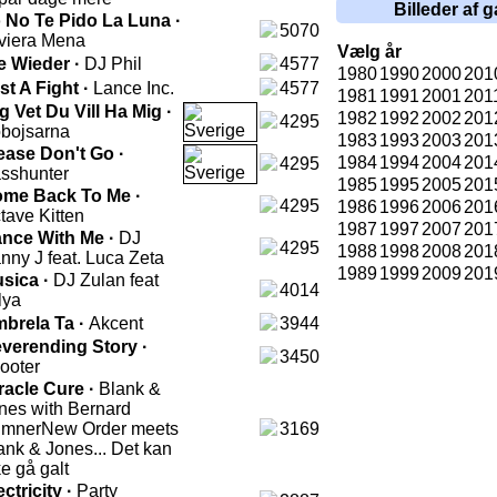
Billeder af g
 No Te Pido La Luna ·
5070
viera Mena
Vælg år
e Wieder ·
DJ Phil
4577
1980
1990
2000
201
st A Fight ·
Lance Inc.
4577
1981
1991
2001
201
g Vet Du Vill Ha Mig ·
1982
1992
2002
201
4295
bojsarna
1983
1993
2003
201
ease Don't Go ·
1984
1994
2004
201
4295
sshunter
1985
1995
2005
201
me Back To Me ·
4295
1986
1996
2006
201
tave Kitten
1987
1997
2007
201
nce With Me ·
DJ
4295
1988
1998
2008
201
nny J feat. Luca Zeta
1989
1999
2009
201
sica ·
DJ Zulan feat
4014
lya
brela Ta ·
Akcent
3944
verending Story ·
3450
ooter
racle Cure ·
Blank &
nes with Bernard
mner
New Order meets
3169
ank & Jones... Det kan
ke gå galt
ectricity ·
Party