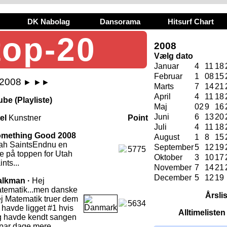
DK Nabolag
Dansorama
Hitsurf Chart
top-20
2008
Vælg dato
Januar
4
11
18
Februar
1
08
15
 2008
►
►►
Marts
7
14
21
April
4
11
18
be (Playliste)
Maj
02
9
16
Juni
6
13
20
tel
Kunstner
Point
Juli
4
11
18
mething Good 2008
August
1
8
15
ah Saints
Endnu en
September
5
12
19
5775
e på toppen for Utah
Oktober
3
10
17
nts...
November
7
14
21
December
5
12
19
lkman ·
Hej
tematik
...men danske
Årsli
j Matematik truer dem
5634
 havde ligget #1 hvis
Alltimeliste
g havde kendt sangen
 par dage mere