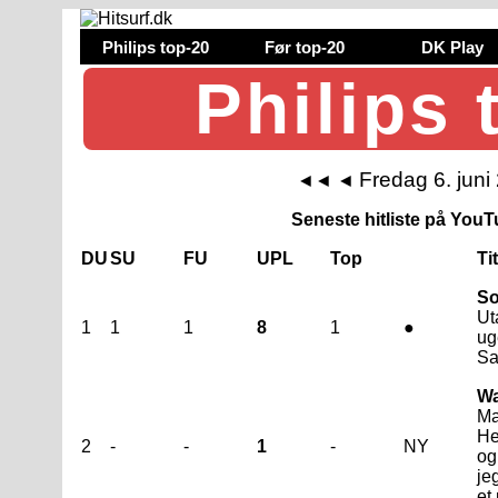
Philips top-20
Før top-20
DK Play
Philips 
Fredag 6. juni
◄◄
◄
Seneste hitliste på YouTu
DU
SU
FU
UPL
Top
Ti
So
Ut
1
1
1
8
1
●
ug
Sai
Wa
Ma
He
2
-
-
1
-
NY
og
je
et