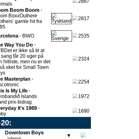
2887
imals
oom Boom Boom ·
om Boxx
Outhere
2817
others' gamle hit fra
95
rcelona ·
BWO
2535
e Way You Do ·
TB
Det er ikke så tit at
 sang får 20 uger på
2324
n hitliste, men nu er det
tså sket for Small Town
ys
e Masterplan ·
2254
scotronic
is Is My Life ·
robandið
Islands
1972
and prix-bidrag
eryday It's 1989 ·
1690
oby
-20:
Downtown Boys
▼
Infernal