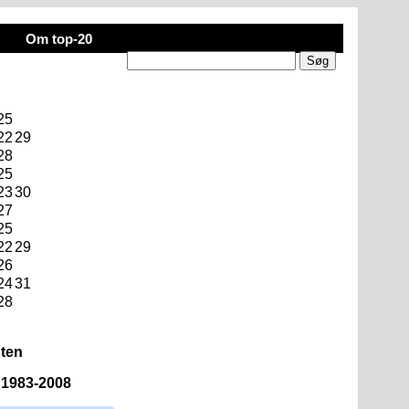
Om top-20
25
22
29
28
25
23
30
27
25
22
29
26
24
31
28
sten
n 1983-2008