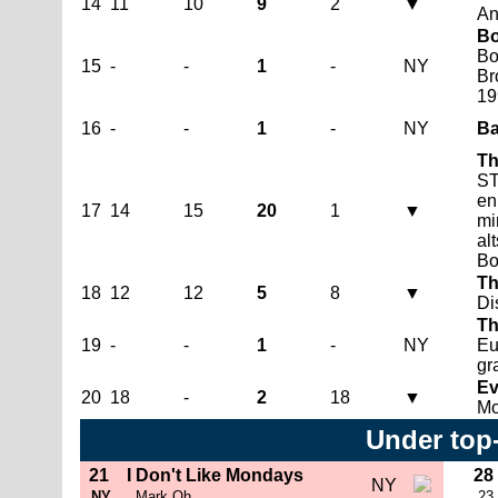
14
11
10
9
2
▼
An
B
Bo
15
-
-
1
-
NY
Br
19
16
-
-
1
-
NY
Ba
Th
S
en
17
14
15
20
1
▼
mi
al
Bo
Th
18
12
12
5
8
▼
Di
Th
19
-
-
1
-
NY
Eu
gr
Ev
20
18
-
2
18
▼
M
Under top
21
I Don't Like Mondays
28
NY
NY
Mark Oh
23