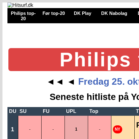
Philips top-
Før top-20
DK Play
DK Nabolag
20
Philips
Fredag 25. ok
◄◄
◄
Seneste hitliste på Y
DU
SU
FU
UPL
Top
T
1
-
-
1
-
NY