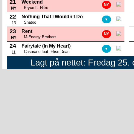
21
Weekend
NY
Bryce ft. Nitro
NY
22
Nothing That I Wouldn't Do
▼
Shatoo
13
23
Rent
NY
M-Energy Brothers
NY
24
Fairytale (In My Heart)
▼
Casarano feat. Elise Dean
11
Lagt på nettet: Fredag 25. 