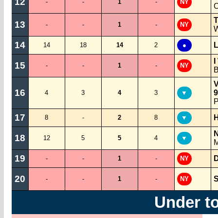
12
-
-
1
-
NY
C
T
13
-
-
1
-
NY
14
L
14
18
14
2
●
I
15
-
-
1
-
NY
B
V
16
9
4
3
4
3
▼
P
17
H
8
-
2
8
▼
N
18
12
5
5
4
▼
M
19
D
-
-
1
-
NY
20
S
-
-
1
-
NY
Under t