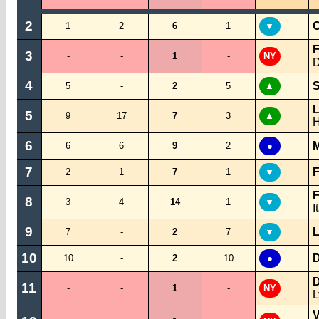
2
1
2
6
1
▼
F
3
-
-
1
-
NY
D
4
S
5
-
2
5
▲
L
5
9
17
7
3
▲
H
6
M
6
6
9
2
●
7
F
2
1
7
1
▼
F
8
3
4
14
1
▼
I
9
L
7
-
2
7
▼
10
D
10
-
2
10
●
D
11
-
-
1
-
NY
L
V