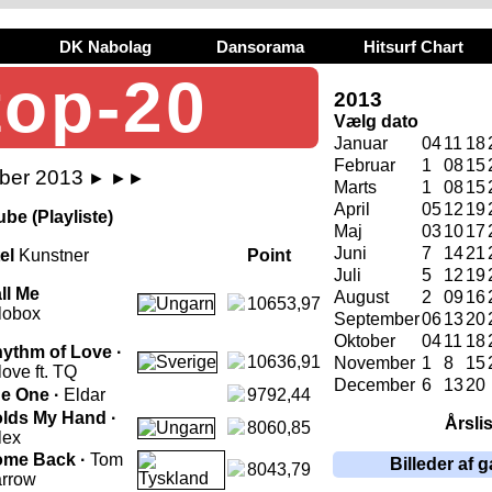
DK Nabolag
Dansorama
Hitsurf Chart
top-20
2013
Vælg dato
Januar
04
11
18
Februar
1
08
15
ber 2013
►
►►
Marts
1
08
15
April
05
12
19
be (Playliste)
Maj
03
10
17
Juni
7
14
21
tel
Kunstner
Point
Juli
5
12
19
ll Me
August
2
09
16
10653,97
alobox
September
06
13
20
Oktober
04
11
18
ythm of Love ·
10636,91
November
1
8
15
alove ft. TQ
December
6
13
20
e One ·
Eldar
9792,44
lds My Hand ·
Årsli
8060,85
lex
me Back ·
Tom
Billeder af g
8043,79
rrow