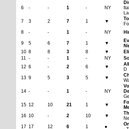
Di
6
-
-
1
-
NY
It
La
To
7
3
2
7
1
▼
Fo
8
-
-
1
-
NY
Hi
Ev
9
5
6
7
1
▼
Ni
10
8
8
3
8
▼
El
11
-
-
1
-
NY
So
Al
12
6
-
2
6
▼
D
Ch
13
9
5
3
5
▼
Wa
Vo
14
-
-
1
-
NY
De
Ge
Fo
15
12
10
21
1
▼
Me
Th
16
10
-
2
10
▼
Ne
On
17
17
12
6
1
●