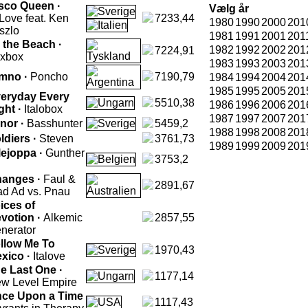
sco Queen ·
Vælg år
aLove feat. Ken
7233,44
1980
1990
2000
201
szlo
1981
1991
2001
201
 the Beach ·
1982
1992
2002
201
7224,91
xbox
1983
1993
2003
201
mno ·
Poncho
7190,79
1984
1994
2004
201
1985
1995
2005
201
eryday Every
5510,38
1986
1996
2006
201
ght ·
Italobox
1987
1997
2007
201
inor ·
Basshunter
5459,2
1988
1998
2008
201
ldiers ·
Steven
3761,73
1989
1999
2009
201
lejoppa ·
Gunther
3753,2
anges ·
Faul &
2891,67
d Ad vs. Pnau
ices of
votion ·
Alkemic
2857,55
nerator
llow Me To
1970,43
xico ·
Italove
e Last One ·
1177,14
w Level Empire
ce Upon a Time
1117,43