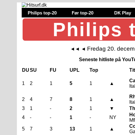
Philips top-20
Før top-20
DK Play
Philips 
Fredag 20. decem
◄◄
◄
Seneste hitliste på YouTu
DU
SU
FU
UPL
Top
Ti
Ca
1
2
1
5
1
▲
It
Rh
2
4
7
8
1
▲
It
3
1
-
2
1
▼
Th
Ho
4
-
-
1
-
NY
Mf
Co
5
7
3
13
1
▲
Ga