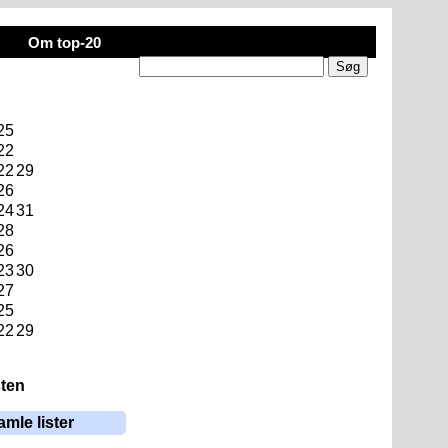
Om top-20
25
22
22
29
26
24
31
28
26
23
30
27
25
22
29
sten
amle lister