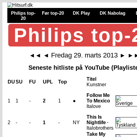
Philips top-
Før top-20
DK Play
DK Nabolag
20
Philips top-
Fredag 29. marts 2013
◄◄
◄
►
►
Seneste hitliste på YouTube (Playlist
Titel
DU
SU
FU
UPL
Top
Kunstner
Follow Me
1
1
-
2
1
●
To Mexico
Italove
This Is
2
-
-
1
-
NY
Nightlife ·
Italobrothers
Take My