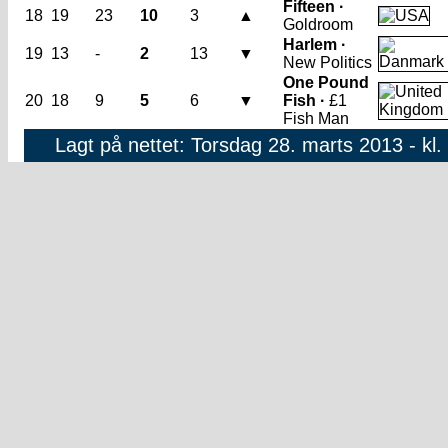
Fifteen ·
18
19
23
10
3
▲
Goldroom
Harlem ·
19
13
-
2
13
▼
New Politics
One Pound
20
18
9
5
6
▼
Fish ·
£1
Fish Man
Lagt på nettet: Torsdag 28. marts 2013 - kl.