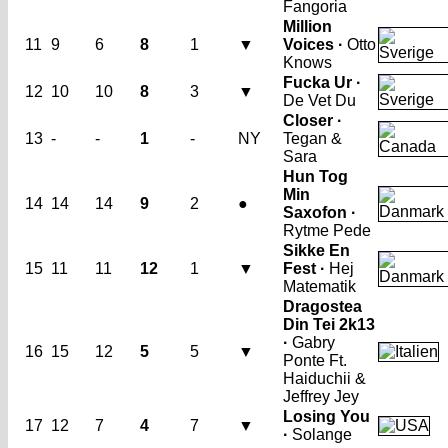
Fangoria
Million
11
9
6
8
1
▼
Voices ·
Otto
Knows
Fucka Ur ·
12
10
10
8
3
▼
De Vet Du
Closer ·
13
-
-
1
-
NY
Tegan &
Sara
Hun Tog
Min
14
14
14
9
2
●
Saxofon ·
Rytme Pede
Sikke En
15
11
11
12
1
▼
Fest ·
Hej
Matematik
Dragostea
Din Tei 2k13
·
Gabry
16
15
12
5
5
▼
Ponte Ft.
Haiduchii &
Jeffrey Jey
Losing You
17
12
7
4
7
▼
·
Solange