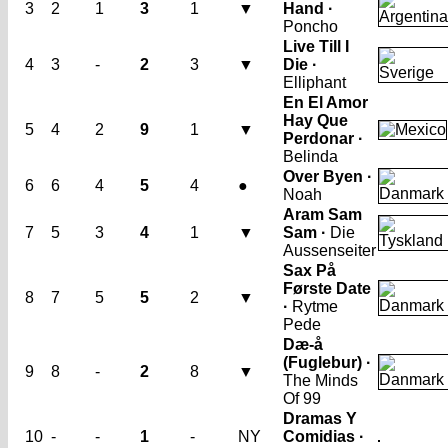
3
2
1
3
1
▼
Hand ·
Poncho
Live Till I
4
3
-
2
3
▼
Die ·
Elliphant
En El Amor
Hay Que
5
4
2
9
1
▼
Perdonar ·
Belinda
Over Byen ·
6
6
4
5
4
●
Noah
Aram Sam
7
5
3
4
1
▼
Sam ·
Die
Aussenseiter
Sax På
Første Date
8
7
5
5
2
▼
·
Rytme
Pede
Dæ-å
(Fuglebur) ·
9
8
-
2
8
▼
The Minds
Of 99
Dramas Y
10
-
-
1
-
NY
Comidias ·