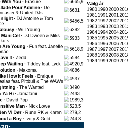
 With You ·
Erasure
6665,9
Vælg år
llade Pour Adeline ·
De
1980
1990
2000
201
6631
ncaster & United DJs
1981
1991
2001
201
nlight ·
DJ Antoine & Tom
1982
1992
2002
201
6456,5
ce
1983
1993
2003
201
alousy ·
Will Young
6282
1984
1994
2004
201
 Mani Cel ·
DJ Dween & Miks
1985
1995
2005
201
5933
kurs
1986
1996
2006
201
 Are Young ·
Fun feat. Janelle
5618,9
1987
1997
2007
201
onáe
1988
1998
2008
201
ave It ·
Zedd
5584
1989
1999
2009
201
ep Waiting ·
Tiddey feat. Lyck
4920,9
olution ·
Makoma
4886
Like How It Feels ·
Enrique
4537
lesias feat. Pittbull & The WAWs
ghtning ·
The Wanted
3490
-Ya-Hi ·
Jamatami
2443
fe ·
David Pop
1989,3
nsitive Man ·
Nick Lowe
523,5
den Vi Dør ·
Rune RK & Karen
279,2
out a Boy ·
Ivory & Gold
244,3
-20: