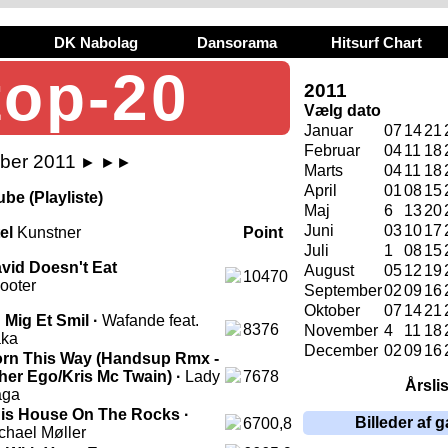
DK Nabolag
Dansorama
Hitsurf Chart
top-20
2011
Vælg dato
Januar
07
14
21
Februar
04
11
18
ber 2011
►
►►
Marts
04
11
18
April
01
08
15
be (Playliste)
Maj
6
13
20
Juni
03
10
17
tel
Kunstner
Point
Juli
1
08
15
vid Doesn't Eat
August
05
12
19
10470
ooter
September
02
09
16
Oktober
07
14
21
' Mig Et Smil ·
Wafande feat.
8376
November
4
11
18
ka
December
02
09
16
rn This Way (Handsup Rmx -
her Ego/Kris Mc Twain) ·
Lady
7678
Årsli
aga
is House On The Rocks ·
Billeder af g
6700,8
chael Møller