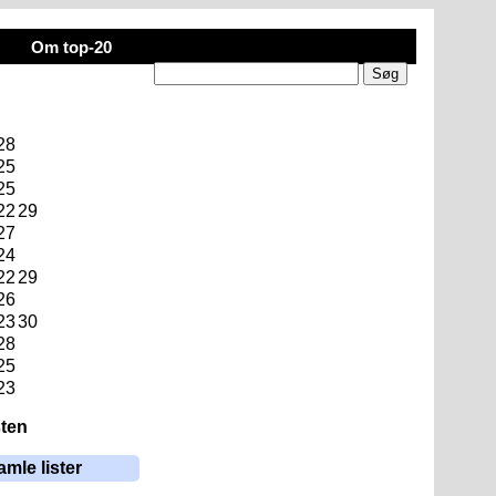
Om top-20
28
25
25
22
29
27
24
22
29
26
23
30
28
25
23
sten
amle lister