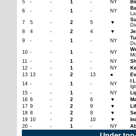
5
-
-
1
-
NY
Be
Ba
6
-
-
1
-
NY
La
Su
7
5
-
2
5
▼
Di
8
4
-
2
4
▼
Je
Tu
9
-
-
1
-
NY
Du
We
10
-
-
1
-
NY
M
11
-
-
1
-
NY
Sh
12
-
-
1
-
NY
Ke
13
13
-
2
13
●
Ev
I 
14
-
-
1
-
NY
Ig
15
-
-
1
-
NY
Li
16
6
-
2
6
▼
Ma
17
9
-
2
9
▼
Li
18
8
-
2
8
▼
Se
19
10
-
2
10
▼
In
20
-
-
1
-
NY
Ab
Under top