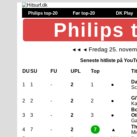
Philips top-20
Før top-20
DK Play
Philips 
Fredag 25. novem
◄◄
◄
Seneste hitliste på YouTu
DU
SU
FU
UPL
Top
Ti
Da
1
1
-
2
1
●
Sc
Gi
2
2
-
2
2
●
Ka
Bo
3
3
-
2
3
●
Ot
G
Th
4
7
-
2
7
▲
Mi