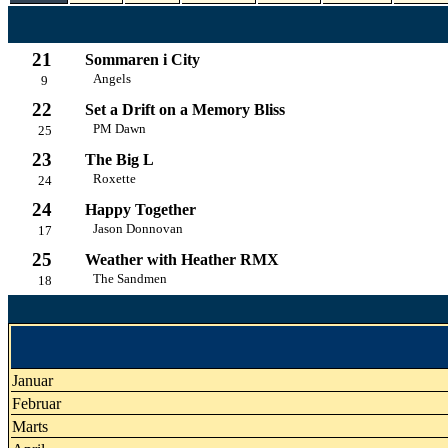
21
Sommaren i City
Angels
9
22
Set a Drift on a Memory Bliss
PM Dawn
25
23
The Big L
Roxette
24
24
Happy Together
Jason Donnovan
17
25
Weather with Heather RMX
The Sandmen
18
Januar
Februar
Marts