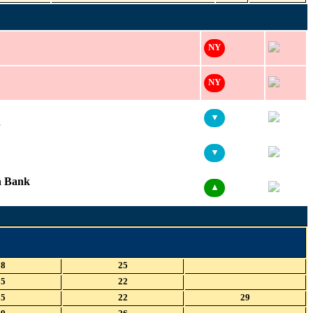
NY
NY
▼
e
▼
n Bank
▲
18
25
15
22
15
22
29