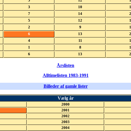
5
12
3
10
7
14
5
12
2
9
6
13
4
11
1
8
6
13
Årslisten
Alltimelisten 1983-1991
Billeder af gamle lister
Vælg år
2000
2001
2002
2003
2004