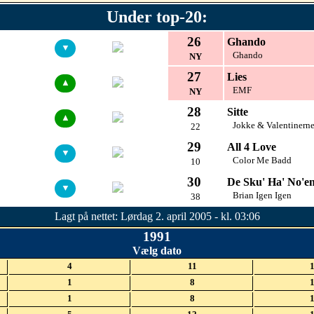
Under top-20:
26
Ghando
▼
Ghando
NY
27
Lies
▲
EMF
NY
28
Sitte
▲
Jokke & Valentinern
22
29
All 4 Love
▼
Color Me Badd
10
30
De Sku' Ha' No'e
▼
Brian Igen Igen
38
Lagt på nettet: Lørdag 2. april 2005 - kl. 03:06
1991
Vælg dato
4
11
1
8
1
8