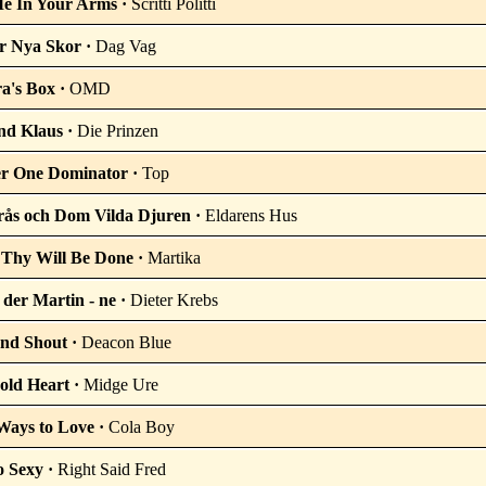
e In Your Arms ·
Scritti Politti
r Nya Skor ·
Dag Vag
a's Box ·
OMD
nd Klaus ·
Die Prinzen
r One Dominator ·
Top
orås och Dom Vilda Djuren ·
Eldarens Hus
. Thy Will Be Done ·
Martika
 der Martin - ne ·
Dieter Krebs
and Shout ·
Deacon Blue
old Heart ·
Midge Ure
Ways to Love ·
Cola Boy
o Sexy ·
Right Said Fred