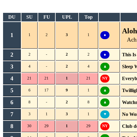
DU
SU
FU
UPL
Top
Aloh
1
1
2
3
1
●
Ach
2
This Is
2
-
2
2
●
3
Sleep W
4
-
2
4
▲
4
Everyb
21
21
1
21
NY
5
Twillig
6
17
9
1
▲
6
Watch
8
-
2
8
▲
7
No Wo
3
1
3
1
▼
8
Club d
30
29
1
29
NY