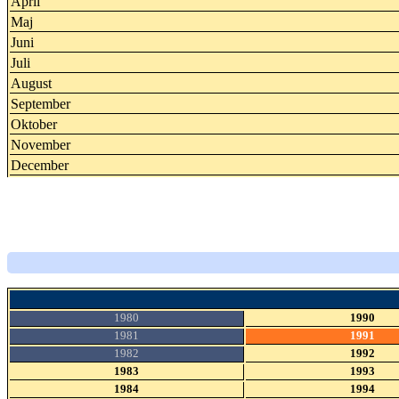
April
Maj
Juni
Juli
August
September
Oktober
November
December
1980
1990
1981
1991
1982
1992
1983
1993
1984
1994