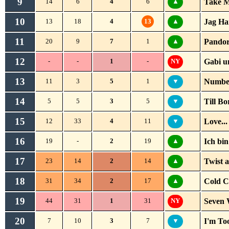
9
Take M
14
6
4
6
▲
10
Jag Ha
13
18
4
13
▲
11
Pandor
20
9
7
1
▲
12
Gabi u
-
-
1
-
NY
13
Numbe
11
3
5
1
▼
14
Till B
5
5
3
5
▼
15
Love..
12
33
4
11
▼
16
Ich bin
19
-
2
19
▲
17
Twist 
23
14
2
14
▲
18
Cold C
31
34
2
17
▲
19
Seven 
44
31
1
31
NY
20
I'm To
7
10
3
7
▼