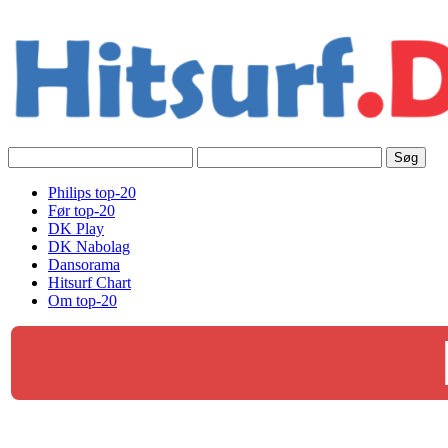
Philips top-20
Før top-20
DK Play
DK Nabolag
Dansorama
Hitsurf Chart
Om top-20