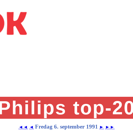
Philips top-2
Fredag 6. september 1991
◄◄
◄
►
►►