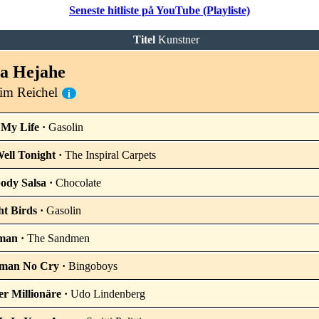
Seneste hitliste på YouTube (Playliste)
Titel
Kunstner
a Hejahe
im Reichel
i
 My Life ·
Gasolin
ell Tonight ·
The Inspiral Carpets
ody Salsa ·
Chocolate
ht Birds ·
Gasolin
man ·
The Sandmen
man No Cry ·
Bingoboys
er Millionäre ·
Udo Lindenberg