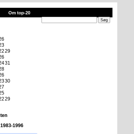
Om top-20
26
23
22
29
26
24
31
28
26
23
30
27
25
22
29
sten
n 1983-1996