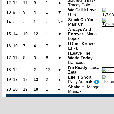
Sacred Trust ·
12
15
11
9
1
▲
Tracey Cole
We Call It Love ·
13
9
9
4
1
▼
U96
Stuck On You ·
14
-
-
1
-
NY
Mark Oh
Always And
15
14
10
12
1
▼
Forever ·
Mario
Lopez
I Don't Know ·
16
10
7
4
7
▼
Erika
I Leave The
17
11
8
3
8
▼
World Today ·
Baracuda
I'm Ready ·
Luca
18
12
-
2
12
▼
Zeta
Life Is Short ·
19
17
12
13
2
▼
Party Animals
i
Shake It ·
Mango
20
20
19
10
1
●
Maniax