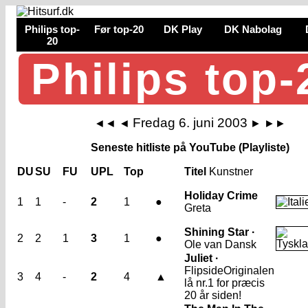
Philips top-
Før top-20
DK Play
DK Nabolag
20
Philips top-
Fredag 6. juni 2003
◄◄
◄
►
►►
Seneste hitliste på YouTube (Playliste)
DU
SU
FU
UPL
Top
Titel
Kunstner
Holiday Crime
1
1
-
2
1
●
Greta
Shining Star ·
2
2
1
3
1
●
Ole van Dansk
Juliet ·
Flipside
Originalen
3
4
-
2
4
▲
lå nr.1 for præcis
20 år siden!