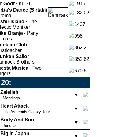
' Godt ·
KESI
1916
rba's Dance (Sirtaki)
1820,2
roma
ster Island ·
The
1437
lectic Moniker
Like Oranje ·
Party
958
imals
uck im Club ·
862,2
rstlöscher
unken Sailor ·
852,62
amrock Brothers
esta Musica ·
Two
670,6
ngerz
-20:
Zaleilah
▼
Mandinga
Heart Attack
▼
The Asteroids Galaxy Tour
Body And Soul
▼
Jens O
Big In Japan
▼