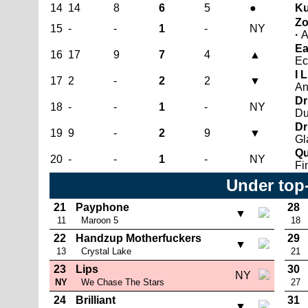
14
14
8
6
5
●
Ku
Zo
15
-
-
1
-
NY
·
A
Ea
16
17
9
7
4
▲
Ec
I 
17
2
-
2
2
▼
An
Dr
18
-
-
1
-
NY
Du
Dr
19
9
-
2
9
▼
Gl
Qu
20
-
-
1
-
NY
Fi
Under top
21
Payphone
28
▼
11
Maroon 5
18
22
Handzup Motherfuckers
29
▼
13
Crystal Lake
21
23
Lips
30
NY
NY
We Chase The Stars
27
24
Brilliant
31
▼