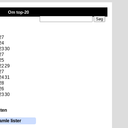
Om top-20
27
24
23
30
27
25
22
29
27
24
31
28
26
23
30
sten
amle lister