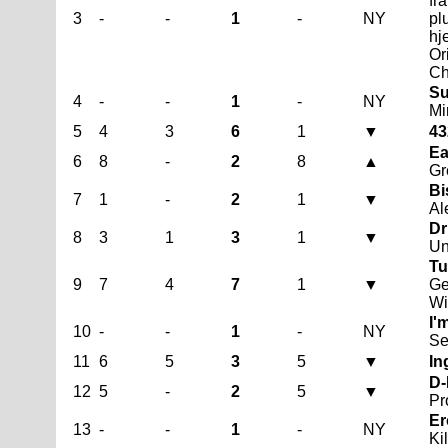
fr
3
-
-
1
-
NY
pl
hj
Or
Ch
Su
4
-
-
1
-
NY
Mi
5
4
3
6
1
▼
43
Ea
6
8
-
2
8
▲
Gr
Bi
7
1
-
2
1
▼
Al
Dr
8
3
1
3
1
▼
Un
Tu
9
7
4
7
1
▼
Ge
Wi
I'
10
-
-
1
-
NY
Se
11
6
5
3
5
▼
In
D-
12
5
-
2
5
▼
Pr
Er
13
-
-
1
-
NY
Ki