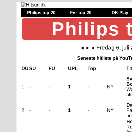
Philips top-20
Før top-20
DK Play
Philips 
Fredag 6. juli
◄◄
◄
Seneste hitliste på YouTu
DU
SU
FU
UPL
Top
Ti
Sv
B
1
-
-
1
-
NY
Wo
al
Da
2
-
-
1
-
NY
Pa
ur
Ho
R