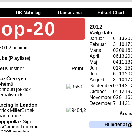
DK Nabolag
Dansorama
Hitsurf Chart
top-20
2012
Vælg dato
Januar
6
13
20
Februar
3
10
17
 2012
►
►►
Marts
02
09
16
April
06
13
20
be (Playliste)
Maj
04
11
18
Juni
01
8
15
tel
Kunstner
Point
Juli
6
13
20
az Českých
August
3
10
17
ohémů
September
07
14
21
9580
hnout
Tjekkisk
Oktober
05
12
19
ternativrock
November
02
9
16
December
7
14
21
ncing in London ·
trick Miller
Britisk
9484,2
Årsli
ban-dance
ppipolla ·
Sigur
Billeder af g
os
Gammelt nummer