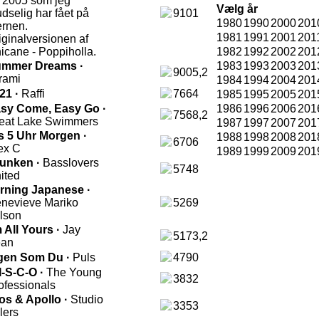
a 2005 som jeg
Vælg år
udselig har fået på
9101
1980
1990
2000
201
ernen.
1981
1991
2001
201
iginalversionen af
icane - Poppiholla.
1982
1992
2002
201
mmer Dreams ·
1983
1993
2003
201
9005,2
rami
1984
1994
2004
201
21 ·
Raffi
7664
1985
1995
2005
201
sy Come, Easy Go ·
1986
1996
2006
201
7568,2
eat Lake Swimmers
1987
1997
2007
201
s 5 Uhr Morgen ·
1988
1998
2008
201
6706
ex C
1989
1999
2009
201
unken ·
Basslovers
5748
ited
rning Japanese ·
nevieve Mariko
5269
lson
m All Yours ·
Jay
5173,2
an
gen Som Du ·
Puls
4790
I-S-C-O ·
The Young
3832
ofessionals
os & Apollo ·
Studio
3353
llers