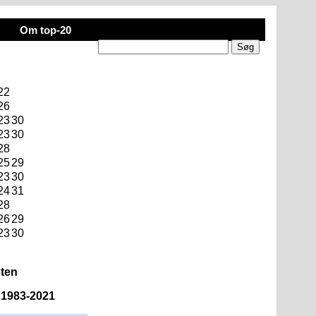
Om top-20
22
26
23
30
23
30
28
25
29
23
30
24
31
28
26
29
23
30
sten
n 1983-2021