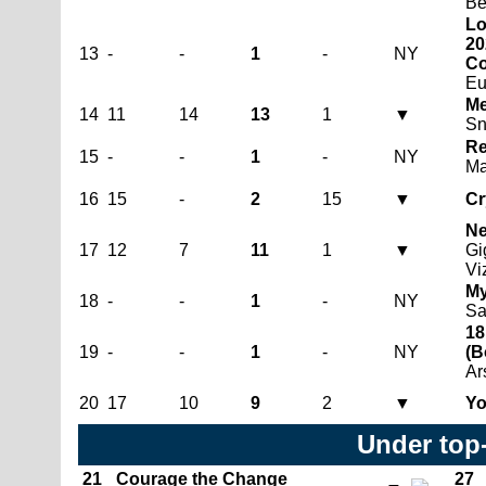
Be
Lo
20
13
-
-
1
-
NY
Co
Eu
Me
14
11
14
13
1
▼
Sn
Re
15
-
-
1
-
NY
Ma
16
15
-
2
15
▼
Cr
Ne
17
12
7
11
1
▼
Gi
Vi
My
18
-
-
1
-
NY
Sa
18
19
-
-
1
-
NY
(B
Ar
20
17
10
9
2
▼
Yo
Under top
21
Courage the Change
27