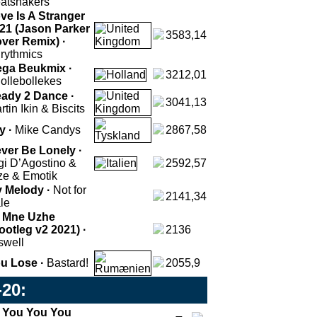
atshakers
ve Is A Stranger
21 (Jason Parker
3583,14
ver Remix) ·
rythmics
ga Beukmix ·
3212,01
ollebollekes
ady 2 Dance ·
3041,13
rtin Ikin & Biscits
y ·
Mike Candys
2867,58
ver Be Lonely ·
gi D’Agostino &
2592,57
ze & Emotik
 Melody ·
Not for
2141,34
le
 Mne Uzhe
ootleg v2 2021) ·
2136
swell
u Lose ·
Bastard!
2055,9
-20:
You You You