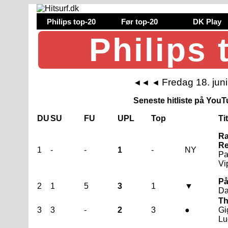
Philips top-20
Før top-20
DK Play
Philips 
Fredag 18. jun
◄◄
◄
Seneste hitliste på YouTu
DU
SU
FU
UPL
Top
Ti
Ra
Re
1
-
-
1
-
NY
Pa
Vi
På
2
1
5
3
1
▼
Da
Th
3
3
-
2
3
●
Gi
Lu