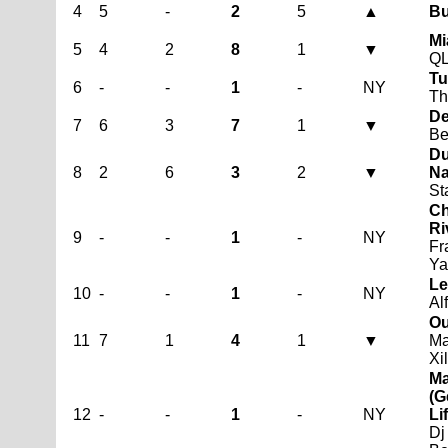
4
5
-
2
5
▲
Bu
Mi
5
4
2
8
1
▼
Q
Tu
6
-
-
1
-
NY
Th
De
7
6
3
7
1
▼
Be
Du
8
2
6
3
2
▼
Na
St
Ch
Ri
9
-
-
1
-
NY
Fr
Ya
Le
10
-
-
1
-
NY
Al
Ou
11
7
1
4
1
▼
Ma
Xi
Ma
(G
12
-
-
1
-
NY
Li
Dj