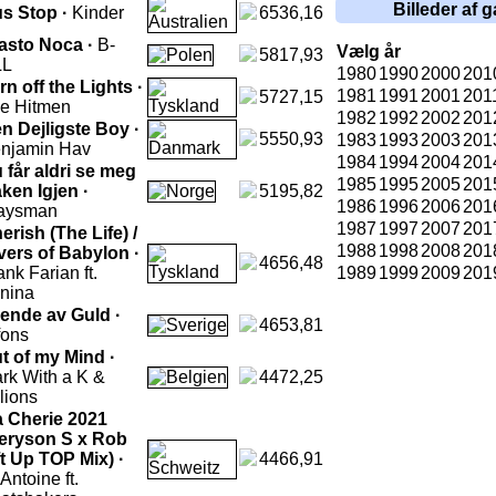
Billeder af g
s Stop ·
Kinder
6536,16
asto Noca ·
B-
Vælg år
5817,93
LL
1980
1990
2000
201
rn off the Lights ·
1981
1991
2001
201
5727,15
e Hitmen
1982
1992
2002
201
n Dejligste Boy ·
5550,93
1983
1993
2003
201
njamin Hav
1984
1994
2004
201
 får aldri se meg
1985
1995
2005
201
ken Igjen ·
5195,82
1986
1996
2006
201
aysman
1987
1997
2007
201
erish (The Life) /
1988
1998
2008
201
vers of Babylon ·
4656,48
ank Farian ft.
1989
1999
2009
201
nina
ende av Guld ·
4653,81
fons
t of my Mind ·
rk With a K &
4472,25
llions
 Cherie 2021
eryson S x Rob
ft Up TOP Mix) ·
4466,91
 Antoine ft.