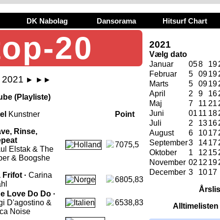
DK Nabolag
Dansorama
Hitsurf Chart
top-20
2021
Vælg dato
Januar
05
8
19
Februar
5
09
19
i 2021
►
►►
Marts
5
09
19
April
2
9
16
be (Playliste)
Maj
7
11
21
Juni
01
11
18
tel
Kunstner
Point
Juli
2
13
16
ve, Rinse,
August
6
10
17
peat
September
3
14
17
7075,5
ul Elstak & The
Oktober
1
12
15
per & Boogshe
November
02
12
19
December
3
10
17
 Frifot ·
Carina
6805,83
hl
Årsli
e Love Do Do ·
gi D'agostino &
6538,83
Alltimeliste
ca Noise