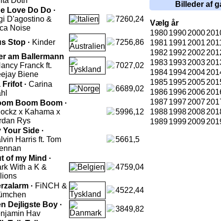
ita Doth
Billeder af g
e Love Do Do ·
gi D'agostino &
7260,24
Vælg år
ca Noise
1980
1990
2000
201
s Stop ·
Kinder
7256,86
1981
1991
2001
201
1982
1992
2002
201
er am Ballermann
1983
1993
2003
201
ancy Franck ft.
7027,02
1984
1994
2004
201
ejay Biene
1985
1995
2005
201
 Frifot ·
Carina
6689,02
1986
1996
2006
201
hl
1987
1997
2007
201
oom Boom Boom ·
ockz x Kahama x
5996,12
1988
1998
2008
201
rdan Rys
1989
1999
2009
201
 Your Side ·
lvin Harris ft. Tom
5661,5
ennan
t of my Mind ·
rk With a K &
4759,04
llions
rzalarm ·
FiNCH &
4522,44
ümchen
n Dejligste Boy ·
3849,82
njamin Hav