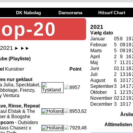
DK Nabolag
Dansorama
Hitsurf Chart
top-20
2021
Vælg dato
Januar
05
8
19
Februar
5
09
19
i 2021
►
►►
Marts
5
09
19
April
2
9
16
be (Playliste)
Maj
7
11
21
Juni
01
11
18
tel
Kunstner
Point
Juli
2
13
16
les nur geklaut
August
6
10
17
a Julia, Specktakel,
September
3
14
17
8957
bbotage, Frenzy,
Oktober
1
12
15
y Ventura
November
02
12
19
December
3
10
17
ve, Rinse, Repeat
aul Elstak & The
8953,62
Årsli
per & Boogshe
pcorn ·
Outsiders
Alltimeliste
Bass Chaserz x
7929,48