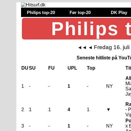
Philips top-20
Før top-20
DK Play
Philips 
Fredag 16. jul
◄◄
◄
Seneste hitliste på YouTu
DU
SU
FU
UPL
Top
Ti
Al
Mi
1
-
-
1
-
NY
Sa
Ja
Ra
2
1
1
4
1
▼
·
P
Vi
Po
3
-
-
1
-
NY
x 