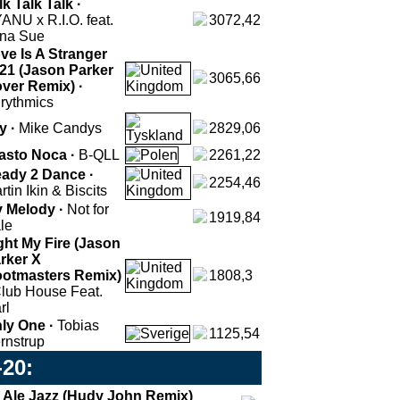
lk Talk Talk ·
ANU x R.I.O. feat.
3072,42
na Sue
ve Is A Stranger
21 (Jason Parker
3065,66
ver Remix) ·
rythmics
y ·
Mike Candys
2829,06
asto Noca ·
B-QLL
2261,22
ady 2 Dance ·
2254,46
rtin Ikin & Biscits
 Melody ·
Not for
1919,84
le
ght My Fire (Jason
rker X
otmasters Remix)
1808,3
lub House Feat.
rl
ly One ·
Tobias
1125,54
rnstrup
-20:
Ale Jazz (Hudy John Remix)