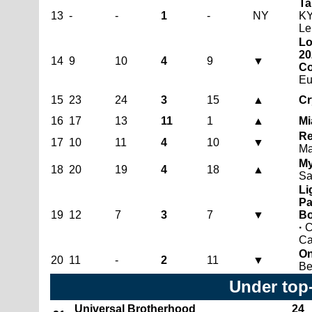
Ta
13
-
-
1
-
NY
KY
Le
Lo
20
14
9
10
4
9
▼
Co
Eu
15
23
24
3
15
▲
Cr
16
17
13
11
1
▲
Mi
Re
17
10
11
4
10
▼
Ma
My
18
20
19
4
18
▲
Sa
Li
Pa
19
12
7
3
7
▼
Bo
·
C
Ca
On
20
11
-
2
11
▼
Be
Under top
Universal Brotherhood
24