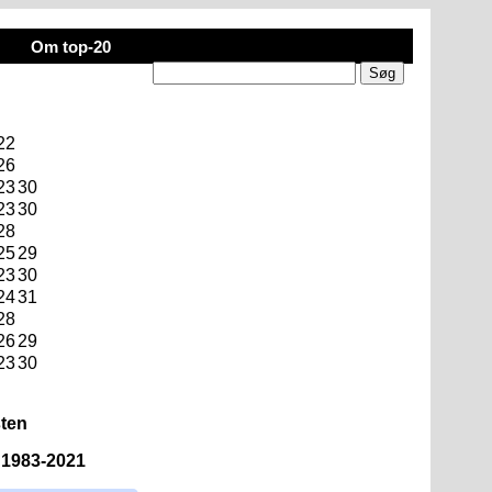
Om top-20
22
26
23
30
23
30
28
25
29
23
30
24
31
28
26
29
23
30
sten
n 1983-2021