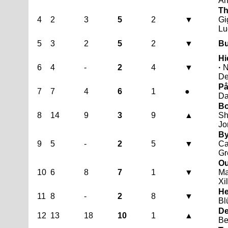
An
Th
4
2
3
5
2
▼
Gi
Lu
5
3
2
5
2
▼
Bu
Hi
6
4
-
2
4
▼
·
N
De
På
7
7
4
6
1
●
Da
B
8
14
9
3
9
▲
Sh
Jo
By
9
5
-
2
5
▼
Ca
Gr
Ou
10
6
8
7
1
▼
Ma
Xi
He
11
8
-
2
8
▼
Bl
De
12
13
18
10
1
▲
Be