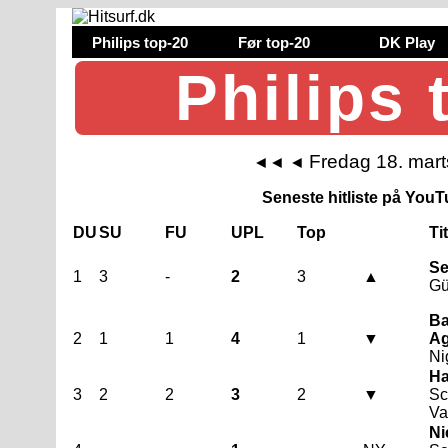
Philips top-20
Før top-20
DK Play
Philips 
Fredag 18. mar
◄◄
◄
Seneste hitliste på YouTu
DU
SU
FU
UPL
Top
Ti
Se
1
3
-
2
3
▲
Gü
Ba
2
1
1
4
1
▼
Ag
Nig
Ha
3
2
2
3
2
▼
Sc
Va
Ni