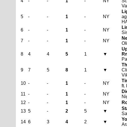
4
-
-
1
-
NY
Sc
Va
Li
5
-
-
1
-
NY
ag
HA
Li
6
-
-
1
-
NY
Si
Ne
7
-
-
1
-
NY
Ol
Up
8
4
4
5
1
▼
Rm
Pa
Th
9
7
5
8
1
▼
Cl
Vi
Ti
10
-
-
1
-
NY
ft.
Di
11
-
-
1
-
NY
Ni
12
-
-
1
-
NY
Ro
St
13
5
-
2
5
▼
Sa
Yo
14
6
3
4
2
▼
Ar