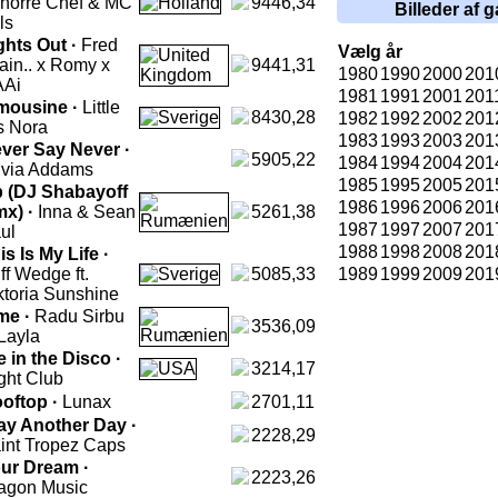
horre Chef & MC
9446,34
Billeder af g
ls
ghts Out ·
Fred
Vælg år
ain.. x Romy x
9441,31
1980
1990
2000
201
Ai
1981
1991
2001
201
mousine ·
Little
8430,28
1982
1992
2002
201
s Nora
1983
1993
2003
201
ver Say Never ·
5905,22
1984
1994
2004
201
ivia Addams
1985
1995
2005
201
 (DJ Shabayoff
1986
1996
2006
201
x) ·
Inna & Sean
5261,38
1987
1997
2007
201
ul
1988
1998
2008
201
is Is My Life ·
iff Wedge ft.
5085,33
1989
1999
2009
201
ktoria Sunshine
me ·
Radu Sirbu
3536,09
 Layla
e in the Disco ·
3214,17
ght Club
oftop ·
Lunax
2701,11
ay Another Day ·
2228,29
int Tropez Caps
ur Dream ·
2223,26
agon Music