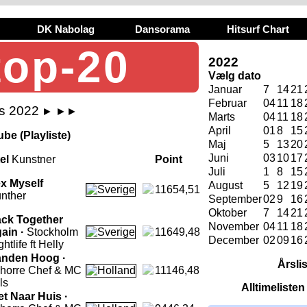
DK Nabolag
Dansorama
Hitsurf Chart
top-20
2022
Vælg dato
Januar
7
14
21
Februar
04
11
18
ts 2022
►
►►
Marts
04
11
18
April
01
8
15
be (Playliste)
Maj
5
13
20
Juni
03
10
17
tel
Kunstner
Point
Juli
1
8
15
x Myself
August
5
12
19
11654,51
nther
September
02
9
16
Oktober
7
14
21
ck Together
November
04
11
18
ain ·
Stockholm
11649,48
December
02
09
16
htlife ft Helly
nden Hoog ·
Årsli
horre Chef & MC
11146,48
ls
Alltimeliste
et Naar Huis ·