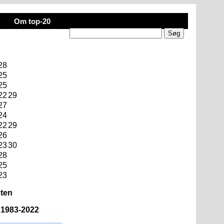
Om top-20
28
25
25
22
29
27
24
22
29
26
23
30
28
25
23
sten
n 1983-2022