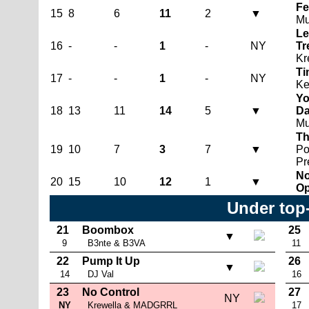
Fe
15
8
6
11
2
▼
Mu
Le
16
-
-
1
-
NY
Tr
Kr
Ti
17
-
-
1
-
NY
Ke
Yo
18
13
11
14
5
▼
Da
Mu
Th
19
10
7
3
7
▼
Po
Pr
No
20
15
10
12
1
▼
Op
Under top
21
Boombox
25
▼
9
B3nte & B3VA
11
22
Pump It Up
26
▼
14
DJ Val
16
23
No Control
27
NY
NY
Krewella & MADGRRL
17