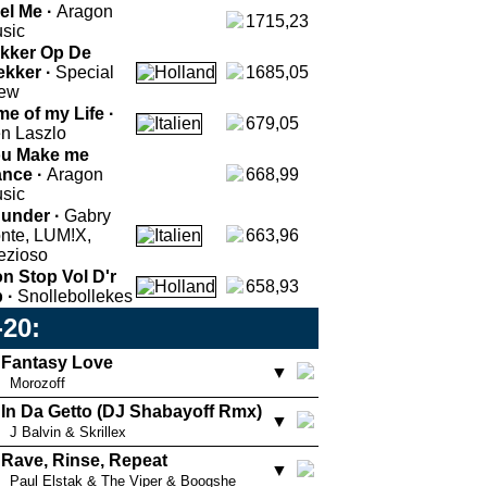
el Me ·
Aragon
1715,23
sic
kker Op De
ekker ·
Special
1685,05
ew
me of my Life ·
679,05
n Laszlo
u Make me
nce ·
Aragon
668,99
sic
under ·
Gabry
nte, LUM!X,
663,96
ezioso
n Stop Vol D'r
658,93
 ·
Snollebollekes
-20:
Fantasy Love
▼
Morozoff
In Da Getto (DJ Shabayoff Rmx)
▼
J Balvin & Skrillex
Rave, Rinse, Repeat
▼
Paul Elstak & The Viper & Boogshe