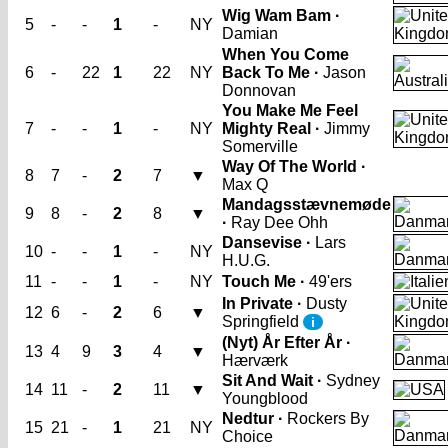
Wig Wam Bam ·
5
-
-
1
-
NY
Damian
When You Come
6
-
22
1
22
NY
Back To Me ·
Jason
Donnovan
You Make Me Feel
7
-
-
1
-
NY
Mighty Real ·
Jimmy
Somerville
Way Of The World ·
8
7
-
2
7
▼
Max Q
Mandagsstævnemøde
9
8
-
2
8
▼
·
Ray Dee Ohh
Dansevise ·
Lars
10
-
-
1
-
NY
H.U.G.
11
-
-
1
-
NY
Touch Me ·
49'ers
In Private ·
Dusty
12
6
-
2
6
▼
Springfield
i
(Nyt) År Efter År ·
13
4
9
3
4
▼
Hærværk
Sit And Wait ·
Sydney
14
11
-
2
11
▼
Youngblood
Nedtur ·
Rockers By
15
21
-
1
21
NY
Choice