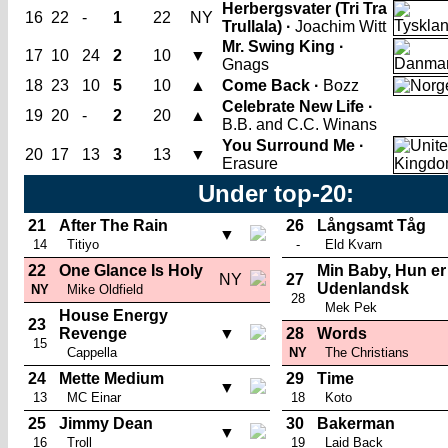
Herbergsvater (Tri Tra
16
22
-
1
22
NY
Trullala) ·
Joachim Witt
Mr. Swing King ·
17
10
24
2
10
▼
Gnags
18
23
10
5
10
▲
Come Back ·
Bozz
Celebrate New Life ·
19
20
-
2
20
▲
B.B. and C.C. Winans
You Surround Me ·
20
17
13
3
13
▼
Erasure
Under top-20:
21
After The Rain
26
Långsamt Tåg
▼
14
Titiyo
-
Eld Kvarn
22
One Glance Is Holy
Min Baby, Hun er
NY
27
Udenlandsk
NY
Mike Oldfield
28
Mek Pek
House Energy
23
Revenge
▼
28
Words
15
Cappella
NY
The Christians
24
Mette Medium
29
Time
▼
13
MC Einar
18
Koto
25
Jimmy Dean
30
Bakerman
▼
16
Troll
19
Laid Back