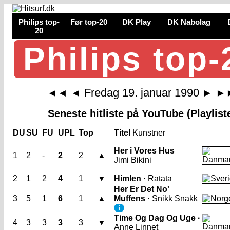
Philips top-
Før top-20
DK Play
DK Nabolag
20
Philips top-
Fredag 19. januar 1990
◄◄
◄
►
►
Seneste hitliste på YouTube (Playlist
DU
SU
FU
UPL
Top
Titel
Kunstner
Her i Vores Hus
1
2
-
2
2
▲
Jimi Bikini
2
1
2
4
1
▼
Himlen ·
Ratata
Her Er Det No'
3
5
1
6
1
▲
Muffens ·
Snikk Snakk
i
Time Og Dag Og Uge ·
4
3
3
3
3
▼
Anne Linnet