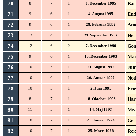
70
Bac
8
7
1
8. December 1995
71
End
9
6
1
4. August 1995
72
Ame
9
6
1
28. Februar 1992
73
Het
12
4
1
29. September 1989
74
Gon
12
6
2
7. December 1990
75
Man
9
6
1
16. December 1983
76
Jum
10
5
1
21. August 1992
77
Not
10
6
1
26. Januar 1990
78
Fri
10
5
1
2. Juni 1995
79
Har
8
7
1
18. Oktober 1996
80
Mr.
11
5
1
14. Maj 1993
81
Get
10
7
1
21. Januar 1994
82
Rei
10
7
1
25. Marts 1988