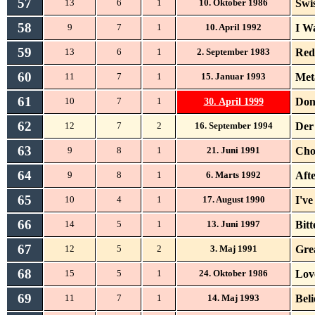
57
Swi
13
6
1
10. Oktober 1986
58
I W
9
7
1
10. April 1992
59
Red
13
6
1
2. September 1983
60
Met
11
7
1
15. Januar 1993
61
30. April 1999
Don
10
7
1
62
Der
12
7
2
16. September 1994
63
Cho
9
8
1
21. Juni 1991
64
Aft
9
8
1
6. Marts 1992
65
I'v
10
4
1
17. August 1990
66
Bit
14
5
1
13. Juni 1997
67
Gre
12
5
2
3. Maj 1991
68
Lov
15
5
1
24. Oktober 1986
69
Bel
11
7
1
14. Maj 1993