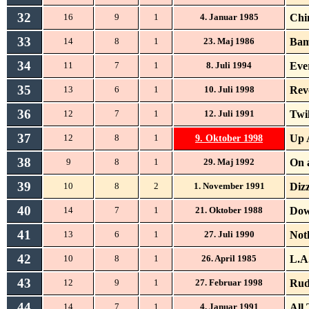
32
Chi
16
9
1
4. Januar 1985
33
Bam
14
8
1
23. Maj 1986
34
Eve
11
7
1
8. Juli 1994
35
Rev
13
6
1
10. Juli 1998
36
Twil
12
7
1
12. Juli 1991
37
9. Oktober 1998
Up 
12
8
1
38
On 
9
8
1
29. Maj 1992
39
Diz
10
8
2
1. November 1991
40
Do
14
7
1
21. Oktober 1988
41
Not
13
6
1
27. Juli 1990
42
L.A
10
8
1
26. April 1985
43
Rud
12
9
1
27. Februar 1998
44
All
14
7
1
4. Januar 1991