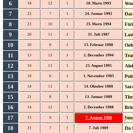
6
Won
18
12
1
10. Marts 1995
7
Das
22
7
1
24. Januar 1992
8
Förl
23
10
1
25. Marts 1994
9
Las
20
11
1
31. Juli 1987
10
Ooh
20
8
1
13. Februar 1998
11
Tea
15
11
1
2. December 1994
12
Alo
16
11
1
23. August 1991
13
Poin
18
6
1
1. November 1985
14
Sar
14
11
1
14. Oktober 1988
15
The
21
8
1
13. Januar 1989
16
Bri
14
12
1
2. December 1988
17
7. August 1998
Sto
15
9
1
18
Du 
21
7
1
7. Juli 1989