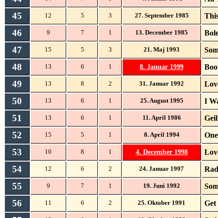
45
Thi
12
5
3
27. September 1985
46
Bol
9
7
1
13. December 1985
47
Som
15
5
3
21. Maj 1993
48
8. Januar 1999
Boo
13
6
1
49
Lov
13
8
2
31. Januar 1992
50
I W
13
6
1
25. August 1995
51
Geil
13
6
1
11. April 1986
52
One
15
5
1
8. April 1994
53
4. December 1998
Lov
10
8
1
54
Rad
12
6
2
24. Januar 1997
55
Som
9
7
1
19. Juni 1992
56
Get
11
6
2
25. Oktober 1991