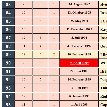
83
Hvo
9
8
1
14. August 1992
84
Ins
10
4
1
13. Oktober 1995
85
I Ca
16
5
1
25. Maj 1990
86
Eas
15
6
1
11. December 1992
87
Ins
12
3
1
5. Juli 1996
88
Out
11
4
1
4. December 1992
89
I B
12
5
2
10. Februar 1989
90
9. April 1999
We'
9
7
1
91
Hi 
8
6
1
27. Juni 1986
92
Peop
10
5
1
24. Februar 1989
93
Thi
16
2
1
10. Juni 1994
94
Rig
12
6
1
6. Januar 1995
95
Cap
11
4
1
1. Juni 1990