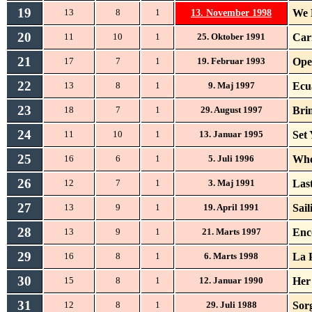
19
13. November 1998
We 
13
8
1
20
Car
11
10
1
25. Oktober 1991
21
Ope
17
7
1
19. Februar 1993
22
Ecu
13
8
1
9. Maj 1997
23
Brim
18
7
1
29. August 1997
24
Set
11
10
1
13. Januar 1995
25
Whe
16
6
1
5. Juli 1996
26
Last
12
7
1
3. Maj 1991
27
Sail
13
9
1
19. April 1991
28
Enc
13
9
1
21. Marts 1997
29
La 
16
8
1
6. Marts 1998
30
Her
15
8
1
12. Januar 1990
31
Sor
12
8
1
29. Juli 1988