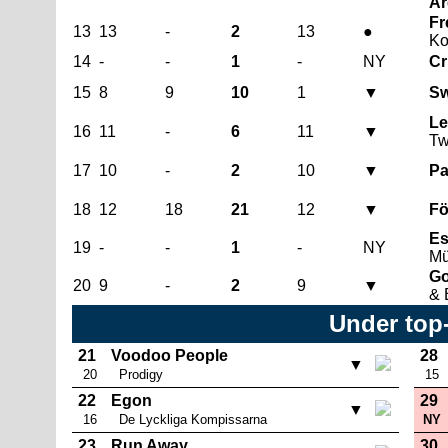
Ar
Fr
13
13
-
2
13
●
Ko
14
-
-
1
-
NY
Cr
15
8
9
10
1
▼
Sw
Le
16
11
-
6
11
▼
Tw
17
10
-
2
10
▼
Pa
18
12
18
21
12
▼
Fö
Es
19
-
-
1
-
NY
Mü
Go
20
9
-
2
9
▼
& 
Under top
21
Voodoo People
28
▼
20
Prodigy
15
22
Egon
29
▼
16
De Lyckliga Kompissarna
NY
23
Run Away
30