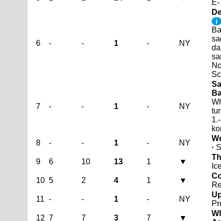
E-
De
i
Ba
sa
6
-
-
1
-
NY
da
sa
No
Sc
Sa
Ba
Wh
7
-
-
1
-
NY
tu
1.
ko
We
8
-
-
1
-
NY
·
S
Th
9
6
10
13
1
▼
Ic
Co
10
5
2
4
1
▼
Re
Up
11
-
-
1
-
NY
Pr
Wh
12
7
7
3
7
▼