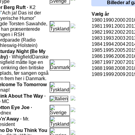
Type
Billeder af g
r Berg Ruft ·
K2
"Ach ja! Das ist der
Vælg år
yerische Humor"
1980
1990
2000
201
gde Torsten Sawahde,
1981
1991
2001
201
 han præsenterede
1982
1992
2002
201
ngen i RSH
1983
1993
2003
201
rdparade (Radio
1984
1994
2004
201
hleswig-Holstein)
1985
1995
2005
201
turday Night (Be My
1986
1996
2006
201
by) ·
Whigfield
Danske
igfield måtte lige en
1987
1997
2007
201
r omkring den britiske
1988
1998
2008
201
-plads, før sangen også
1989
1999
2009
201
m frem her i Danmark.
lcome To Tomorrow
nap!
ink About The Way ·
e MC
tton Eye Joe ·
dnex
'n'Away ·
Mr.
esident
o Do You Think You