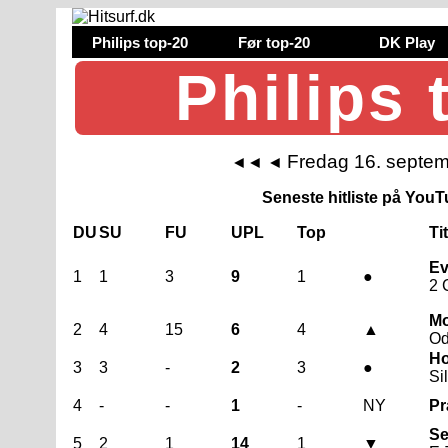
Philips top-20
Før top-20
DK Play
Philips 
Fredag 16. septe
◄◄
◄
Seneste hitliste på YouTu
DU
SU
FU
UPL
Top
Ti
Ev
1
1
3
9
1
●
2 
Mo
2
4
15
6
4
▲
Od
Ho
3
3
-
2
3
●
Si
4
-
-
1
-
NY
Pr
Se
5
2
1
14
1
▼