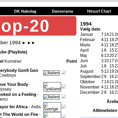
DK Nabolag
Dansorama
Hitsurf Chart
top-20
1994
Vælg dato
Januar
7
14
21
2
Februar
4
11
18
2
mber 1994
►
►►
Marts
4
11
18
2
April
1
8
15
2
be (Playliste)
Maj
6
13
20
2
Juni
3
10
17
2
tel
Kunstner
Point
Juli
1
8
15
2
erybody Gonfi Gon
August
5
12
19
2
Cowboys
September
2
9
16
2
Oktober
7
14
21
2
ve Your Body ·
November
4
11
18
2
yssey
December
2
9
16
2
oked on a Feeling ·
lenci
Årsli
ayor for Africa ·
Ardis
Alltimeliste
t The World on Fire ·