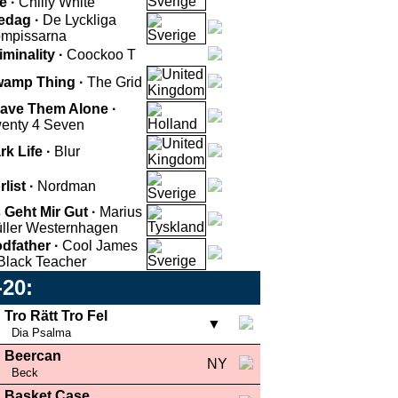
e ·
Chilly White
edag ·
De Lyckliga
mpissarna
iminality ·
Coockoo T
amp Thing ·
The Grid
ave Them Alone ·
enty 4 Seven
rk Life ·
Blur
rlist ·
Nordman
 Geht Mir Gut ·
Marius
ller Westernhagen
dfather ·
Cool James
Black Teacher
-20:
Tro Rätt Tro Fel
▼
Dia Psalma
Beercan
NY
Beck
Basket Case