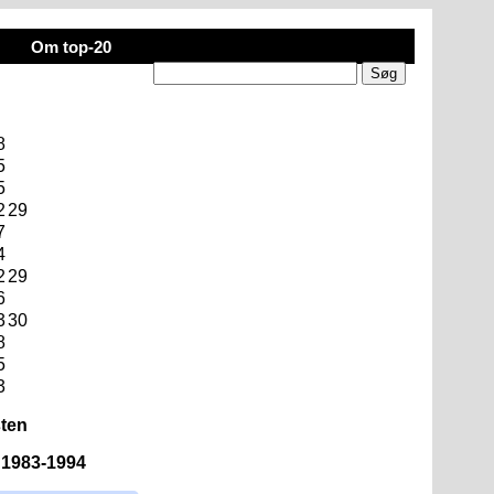
Om top-20
8
5
5
2
29
7
4
2
29
6
3
30
8
5
3
sten
n 1983-1994