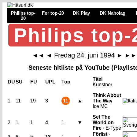
Philips top-
Før top-20
DK Play
DK Nabolag
20
Philips top-
Fredag 24. juni 1994
◄◄
◄
►
►►
Seneste hitliste på YouTube (Playlist
Titel
DU
SU
FU
UPL
Top
Kunstner
Think About
1
11
19
3
11
▲
The Way
Ice MC
Set The
2
1
1
4
1
▼
World on
Fire ·
E-Type
Förlist ·
3
6
5
13
1
▲