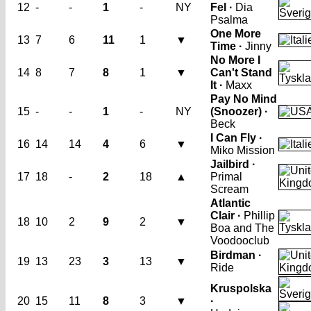
12
-
-
1
-
NY
Fel ·
Dia
Psalma
One More
13
7
6
11
1
▼
Time ·
Jinny
No More I
14
8
7
8
1
▼
Can't Stand
It ·
Maxx
Pay No Mind
15
-
-
1
-
NY
(Snoozer) ·
Beck
I Can Fly ·
16
14
14
4
6
▼
Miko Mission
Jailbird ·
17
18
-
2
18
▲
Primal
Scream
Atlantic
Clair ·
Phillip
18
10
2
9
2
▼
Boa and The
Voodooclub
Birdman ·
19
13
23
3
13
▼
Ride
Kruspolska
20
15
11
8
3
▼
·