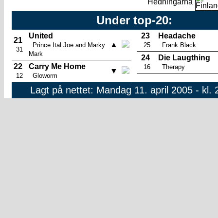
Hedningarna
Under top-20:
United
23
Headache
21
▲
Prince Ital Joe and Marky
25
Frank Black
31
Mark
24
Die Laugthing
22
Carry Me Home
16
Therapy
▼
12
Gloworm
Lagt på nettet: Mandag 11. april 2005 - kl. 