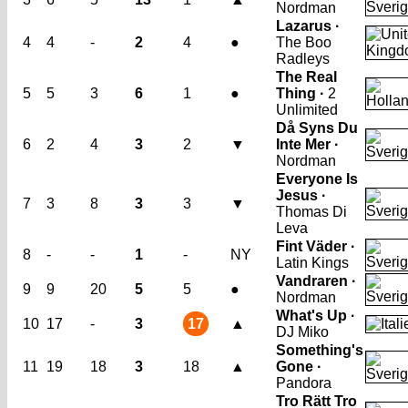
Nordman
Lazarus ·
4
4
-
2
4
●
The Boo
Radleys
The Real
5
5
3
6
1
●
Thing ·
2
Unlimited
Då Syns Du
6
2
4
3
2
▼
Inte Mer ·
Nordman
Everyone Is
Jesus ·
7
3
8
3
3
▼
Thomas Di
Leva
Fint Väder ·
8
-
-
1
-
NY
Latin Kings
Vandraren ·
9
9
20
5
5
●
Nordman
What's Up ·
10
17
-
3
17
▲
DJ Miko
Something's
11
19
18
3
18
▲
Gone ·
Pandora
Tro Rätt Tro