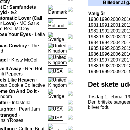
ctory
Billeder af g
t Er Samfundets
yld ·
tv2
Vælg år
tomatic Lover (Call
1980
1990
2000
201
r Love) ·
MC Sar &
1981
1991
2001
201
e Real McCoy
1982
1992
2002
201
ose Your Eyes ·
Leila
1983
1993
2003
201
1984
1994
2004
201
xas Cowboy ·
The
1985
1995
2005
201
id
1986
1996
2006
201
gel ·
Kirsty McColl
1987
1997
2007
201
1988
1998
2008
201
ve It Away ·
Red Hot
1989
1999
2009
201
ili Peppers
els Like Heaven ·
Det skete ud
ban Cookie Collective
me On And Do It ·
ndora
Tirsdag 1. februar 1
Den britiske sangeer
ifter ·
Intastella
bliver født.
ughter ·
Pearl Jam
tranged ·
ns'n'Roses
ything ·
Culture Beat