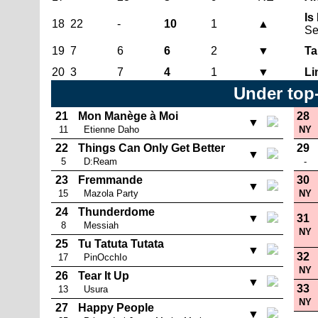
Is
18
22
-
10
1
▲
Se
19
7
6
6
2
▼
Ta
20
3
7
4
1
▼
Li
Under top
21
Mon Manège à Moi
28
▼
11
Etienne Daho
NY
22
Things Can Only Get Better
29
▼
5
D:Ream
-
23
Fremmande
30
▼
15
Mazola Party
NY
24
Thunderdome
▼
31
8
Messiah
NY
25
Tu Tatuta Tutata
▼
32
17
PinOcchIo
NY
26
Tear It Up
▼
33
13
Usura
NY
27
Happy People
▼