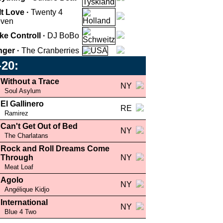
 It Love ·
Twenty 4
ven
ke Controll ·
DJ BoBo
nger ·
The Cranberries
-20:
Without a Trace
NY
Soul Asylum
El Gallinero
RE
Ramirez
Can't Get Out of Bed
NY
The Charlatans
Rock and Roll Dreams Come
Through
NY
Meat Loaf
Agolo
NY
Angélique Kidjo
International
NY
Blue 4 Two