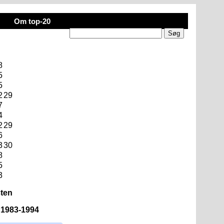
Om top-20
8
5
5
2
29
7
4
2
29
6
3
30
8
5
3
sten
n 1983-1994