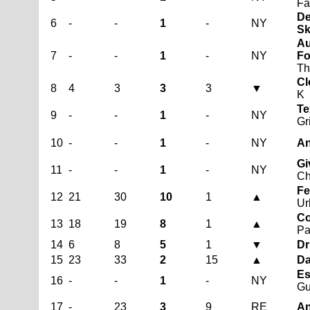
Fa
De
6
-
-
1
-
NY
Sk
Au
7
-
-
1
-
NY
Fo
Th
Cl
8
4
3
3
3
▼
K
Te
9
-
-
1
-
NY
Gr
10
-
-
1
-
NY
An
Gi
11
-
-
1
-
NY
Ch
Fe
12
21
30
10
1
▲
Ur
Co
13
18
19
8
1
▲
Pa
14
6
8
5
1
▼
Dr
15
23
33
2
15
▲
Da
Es
16
-
-
1
-
NY
Gu
17
-
23
3
9
RE
An