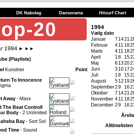
DK Nabolag
Dansorama
Hitsurf Chart
top-20
1994
Vælg dato
Januar
7
14
21
2
Februar
4
11
18
2
ar 1994
►
►►
Marts
4
11
18
2
April
1
8
15
2
be (Playliste)
Maj
6
13
20
2
Juni
3
10
17
2
tel
Kunstner
Point
Juli
1
8
15
2
turn To Innocence
August
5
12
19
2
igma
September
2
9
16
2
Oktober
7
14
21
2
t Away ·
Maxx
November
4
11
18
2
December
2
9
16
2
t The Beat Controll
ur Body ·
2 Unlimited
Årsli
aheba Bay ·
Sort Sol
Alltimeliste
od Time ·
Sound