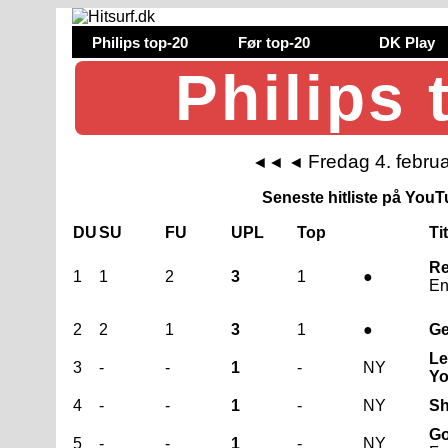
Philips top-20
Før top-20
DK Play
Philips 
Fredag 4. febru
◄◄
◄
Seneste hitliste på YouTu
DU
SU
FU
UPL
Top
Ti
Re
1
1
2
3
1
●
En
2
2
1
3
1
●
Ge
Le
3
-
-
1
-
NY
Yo
4
-
-
1
-
NY
Sh
Go
5
-
-
1
-
NY