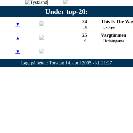
Under top-20:
24
This Is The Wa
▼
18
E-Type
25
Vargtimmen
▲
9
Hedningarna
▼
Lagt på nettet: Torsdag 14. april 2005 - kl. 21:27