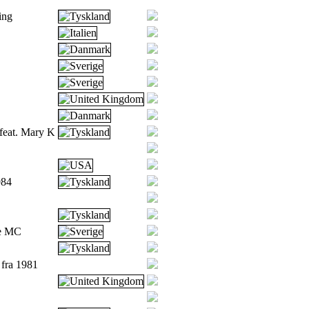
ing
feat. Mary K
984
e MC
t fra 1981