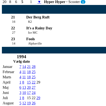
20
8
6
5
1
▼
Hyper Hyper ·
Scooter
i
21
Der Berg Ruft
16
K2
22
It's a Rainy Day
27
Ice MC
23
Fools
14
Alphaville
1994
Vælg dato
Januar
7
14
21
28
Februar
4
11
18
25
Marts
4
11
18
25
April
1
8
15
22
29
Maj
6
13
20
27
Juni
3
10
17
24
Juli
1
8
15
22
29
August
5
12
19
26