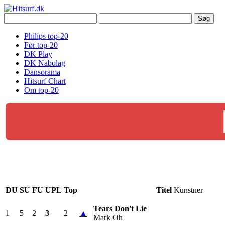
Philips top-20
Før top-20
DK Play
DK Nabolag
Dansorama
Hitsurf Chart
Om top-20
DU
SU
FU
UPL
Top
Titel
Kunstner
Tears Don't Lie
1
5
2
3
2
▲
Mark Oh