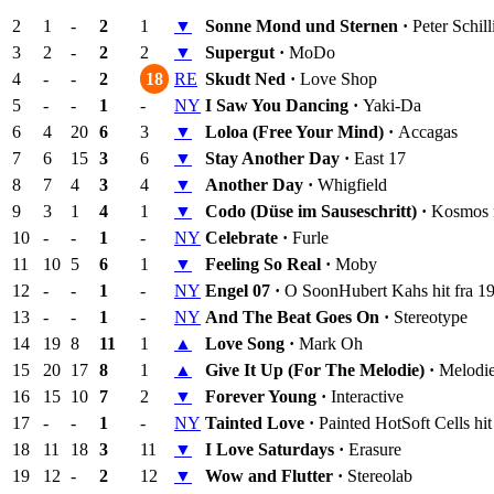
2
1
-
2
1
▼
Sonne Mond und Sternen ·
Peter Schill
3
2
-
2
2
▼
Supergut ·
MoDo
4
-
-
2
18
RE
Skudt Ned ·
Love Shop
5
-
-
1
-
NY
I Saw You Dancing ·
Yaki-Da
6
4
20
6
3
▼
Loloa (Free Your Mind) ·
Accagas
7
6
15
3
6
▼
Stay Another Day ·
East 17
8
7
4
3
4
▼
Another Day ·
Whigfield
9
3
1
4
1
▼
Codo (Düse im Sauseschritt) ·
Kosmos 
10
-
-
1
-
NY
Celebrate ·
Furle
11
10
5
6
1
▼
Feeling So Real ·
Moby
12
-
-
1
-
NY
Engel 07 ·
O Soon
Hubert Kahs hit fra 1
13
-
-
1
-
NY
And The Beat Goes On ·
Stereotype
14
19
8
11
1
▲
Love Song ·
Mark Oh
15
20
17
8
1
▲
Give It Up (For The Melodie) ·
Melodi
16
15
10
7
2
▼
Forever Young ·
Interactive
17
-
-
1
-
NY
Tainted Love ·
Painted Hot
Soft Cells hi
18
11
18
3
11
▼
I Love Saturdays ·
Erasure
19
12
-
2
12
▼
Wow and Flutter ·
Stereolab