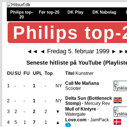
Philips top-
Før top-20
DK Play
DK Nabolag
20
Philips top-
Fredag 5. februar 1999
◄◄
◄
►
►
Seneste hitliste på YouTube (Playlist
DU
SU
FU
UPL
Top
Titel
Kunstner
Call Me Mañana
1
-
-
1
-
NY
Scooter
Delta Sun (Bottleneck
2
-
-
1
-
NY
Stomp) ·
Mercury Rev
Mull of Kintyre ·
3
2
-
2
2
▼
Watergate
Love.com ·
JamPack
4
5
1
7
1
▲
i