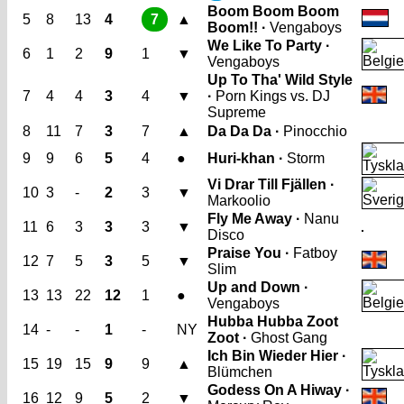
Boom Boom Boom
5
8
13
4
7
▲
Boom!! ·
Vengaboys
We Like To Party ·
6
1
2
9
1
▼
Vengaboys
Up To Tha' Wild Style
7
4
4
3
4
▼
·
Porn Kings vs. DJ
Supreme
8
11
7
3
7
▲
Da Da Da ·
Pinocchio
9
9
6
5
4
●
Huri-khan ·
Storm
Vi Drar Till Fjällen ·
10
3
-
2
3
▼
Markoolio
Fly Me Away ·
Nanu
11
6
3
3
3
▼
Disco
Praise You ·
Fatboy
12
7
5
3
5
▼
Slim
Up and Down ·
13
13
22
12
1
●
Vengaboys
Hubba Hubba Zoot
14
-
-
1
-
NY
Zoot ·
Ghost Gang
Ich Bin Wieder Hier ·
15
19
15
9
9
▲
Blümchen
Godess On A Hiway ·
16
12
9
5
2
▼