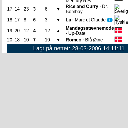
Mercury Rev
Rice and Curry ·
Dr.
17
14
23
3
6
▼
Bombay
18
17
8
6
3
▼
La ·
Marc et Claude
i
Mandagsstævnemøde
19
20
12
4
12
▲
·
Up-Date
20
18
10
7
10
▼
Romeo ·
Blå Øjne
Lagt på nettet: 28-03-2006 14:11:11