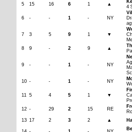
Ke
5
15
16
6
1
▲
4 
Vi
6
-
-
1
-
NY
Dr
ag
Wo
7
3
5
9
1
▼
Ch
Me
Th
8
9
-
2
9
▲
Pa
Ne
Ag
9
-
-
1
-
NY
Ma
Sc
Mo
10
-
-
1
-
NY
Wo
Fi
11
5
4
5
1
▼
Ca
Pr
Fr
12
-
29
2
15
RE
Ro
13
17
2
3
2
▲
Ha
Be
14
-
-
1
-
NY