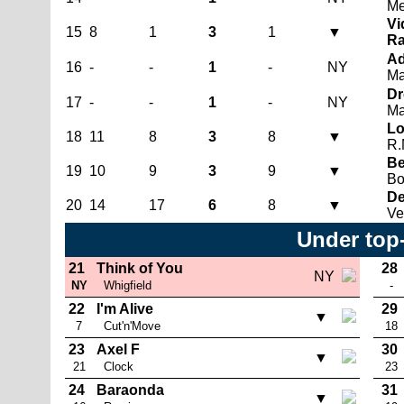
Me
Vi
15
8
1
3
1
▼
Ra
Ad
16
-
-
1
-
NY
Ma
Dr
17
-
-
1
-
NY
Ma
Lo
18
11
8
3
8
▼
R.
Be
19
10
9
3
9
▼
Bo
De
20
14
17
6
8
▼
Ve
Under top
21
Think of You
28
NY
NY
Whigfield
-
22
I'm Alive
29
▼
7
Cut'n'Move
18
23
Axel F
30
▼
21
Clock
23
24
Baraonda
31
▼