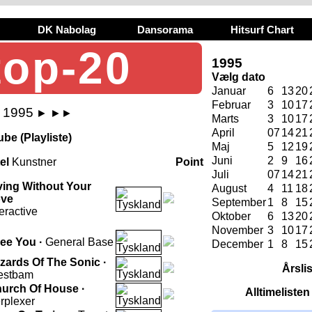
DK Nabolag
Dansorama
Hitsurf Chart
top-20
1995
Vælg dato
Januar
6
13
20
Februar
3
10
17
j 1995
►
►►
Marts
3
10
17
April
07
14
21
be (Playliste)
Maj
5
12
19
Juni
2
9
16
tel
Kunstner
Point
Juli
07
14
21
ving Without Your
August
4
11
18
ve
September
1
8
15
teractive
Oktober
6
13
20
November
3
10
17
See You ·
General Base
December
1
8
15
zards Of The Sonic ·
Årsli
estbam
urch Of House ·
Alltimeliste
rplexer