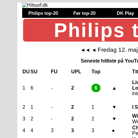
Philips top-20
Før top-20
DK Play
Philips 
Fredag 12. ma
◄◄
◄
Seneste hitliste på YouTu
DU
SU
FU
UPL
Top
Ti
Li
1
6
-
2
6
▲
Lo
In
2
1
-
2
1
▼
I 
Wi
3
2
-
2
2
▼
W
Ch
4
4
3
3
3
●
Pe