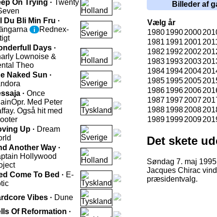
ep On Trying ·
Twenty
Billeder af g
Seven
ll Du Bli Min Fru ·
Vælg år
ängarna
Rednex-
i
1980
1990
2000
201
tigt
1981
1991
2001
201
nderfull Days ·
1982
1992
2002
201
arly Lownoise &
1983
1993
2003
201
ntal Theo
1984
1994
2004
201
e Naked Sun ·
1985
1995
2005
201
ndora
1986
1996
2006
201
ssaja ·
Once
1987
1997
2007
201
ain
Opr. Med Peter
1988
1998
2008
201
ffay. Også hit med
ooter
1989
1999
2009
201
ving Up ·
Dream
rld
Det skete ud
nd Another Way ·
ptain Hollywood
Søndag 7. maj 1995
oject
Jacques Chirac vind
ed Come To Bed ·
E-
præsidentvalg.
tic
rdcore Vibes ·
Dune
lls Of Reformation ·