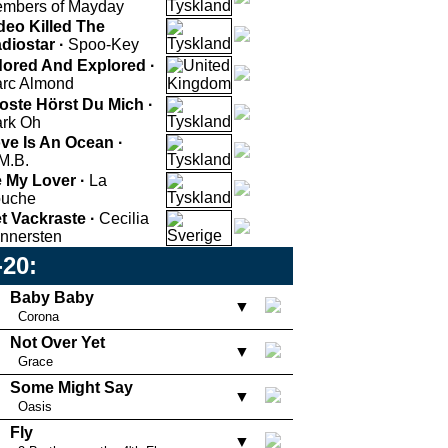
mbers of Mayday
deo Killed The
diostar ·
Spoo-Key
ored And Explored ·
rc Almond
oste Hörst Du Mich ·
rk Oh
ve Is An Ocean ·
M.B.
 My Lover ·
La
uche
t Vackraste ·
Cecilia
nnersten
-20:
Baby Baby
▼
Corona
Not Over Yet
▼
Grace
Some Might Say
▼
Oasis
Fly
▼