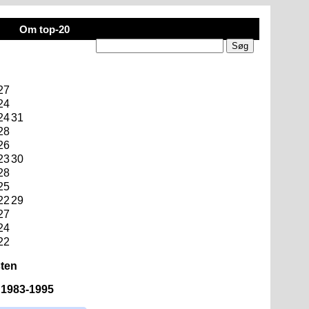
Om top-20
27
24
24
31
28
26
23
30
28
25
22
29
27
24
22
sten
n 1983-1995