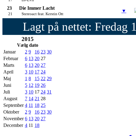
23
Die Immer Lacht
▼
21
Stereoact feat. Kerstin Ott
Lagt på nettet: Fredag 
2015
Vælg dato
Januar
2
9
16
23
30
Februar
6
13
20
27
Marts
6
13
20
27
April
3
10
17
24
Maj
1
8
15
22
29
Juni
5
12
19
26
Juli
3
10
17
24
31
August
7
14
21
28
September
4
11
18
25
Oktober
2
9
16
23
30
November
6
13
20
27
December
4
11
18