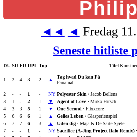
Phili
Fredag 11
◄◄
◄
Seneste hitliste
DU
SU
FU
UPL
Top
Titel
Kunstne
Tag hvad Du kan Få
1
2
4
3
2
▲
Panamah
2
-
-
1
-
NY
Polyester Skin ·
Jacob Bellens
3
1
-
2
1
▼
Agent of Love ·
Mirko Hirsch
4
3
3
5
1
▼
One Second ·
Flixxcore
5
6
6
6
1
▲
Geiles Leben ·
Glasperlenspiel
6
7
7
6
3
▲
Uden dig ·
Maja & De Sarte Sjæle
7
-
-
1
-
NY
Sacrifice (A-Jing Project Italo Remix) 