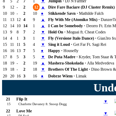
8
5
2
7
1
▼
Jumpin ·
DJ N'Farmer
9
12
-
2
12
▲
Dire Fare Baciare (DJ Claster Remix)
10
10
-
2
10
●
Stikkende Savn ·
Mathilde Falch
11
13
12
4
9
▲
Fly With Me (Atomiko Mix) ·
DanzerTr
12
14
10
14
1
▲
I Can be Somebody ·
Deorro Ft. Erin 
13
9
8
7
2
▼
Hold On ·
Moguai ft. Cheat Codes
14
4
1
3
1
▼
Fly (Versione Italo Dance) ·
Gian3ro fe
15
11
11
5
4
▼
Sing it Loud ·
Get Far Ft. Sagi Rei
16
16
13
7
5
●
Happy ·
Housefly
17
8
5
3
5
▼
De Puta Madre ·
Kryder, Tom Staar & 
18
19
-
2
19
▲
Mashera-Shokolada ·
Alla Medvedeva
19
18
-
2
18
▼
Brothers Of The Light ·
Dino Brown & 
20
20
16
3
16
●
Dobrze Wiem ·
Limak
Unde
21
Flip It
▼
15
Charlotte Davaney ft. Snoop Dogg
22
Love Me
▼
17
DJ-Evil