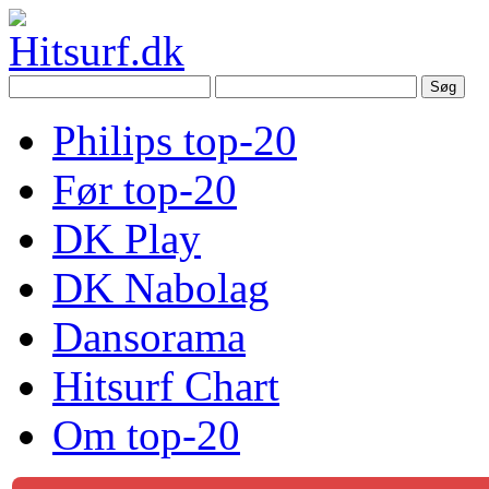
Philips top-20
Før top-20
DK Play
DK Nabolag
Dansorama
Hitsurf Chart
Om top-20