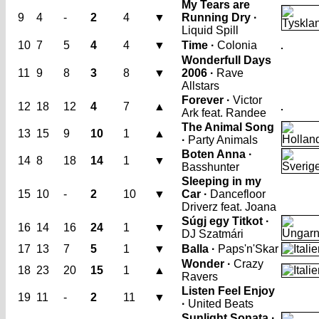
My Tears are
9
4
-
2
4
▼
Running Dry ·
Liquid Spill
10
7
5
4
4
▼
Time ·
Colonia
Wonderfull Days
11
9
8
3
8
▼
2006 ·
Rave
Allstars
Forever ·
Victor
12
18
12
4
7
▲
Ark feat. Randee
The Animal Song
13
15
9
10
1
▲
·
Party Animals
Boten Anna ·
14
8
18
14
1
▼
Basshunter
Sleeping in my
15
10
-
2
10
▼
Car ·
Dancefloor
Driverz feat. Joana
Súgj egy Titkot ·
16
14
16
24
1
▼
DJ Szatmári
17
13
7
5
1
▼
Balla ·
Paps'n'Skar
Wonder ·
Crazy
18
23
20
15
1
▲
Ravers
Listen Feel Enjoy
19
11
-
2
11
▼
·
United Beats
Sunlight Sonata ·