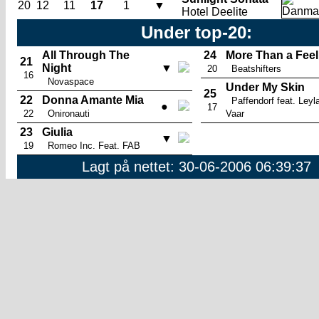
20
12
11
17
1
▼
Hotel Deelite
Under top-20:
All Through The
24
More Than a Feel
21
Night
▼
20
Beatshifters
16
Novaspace
Under My Skin
25
22
Donna Amante Mia
Paffendorf feat. Leyl
●
17
22
Onironauti
Vaar
23
Giulia
▼
19
Romeo Inc. Feat. FAB
Lagt på nettet: 30-06-2006 06:39:37