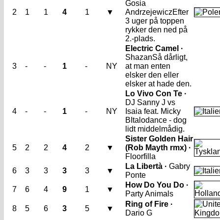
Gosia
2
1
1
4
1
▼
Andrzejewicz
Efter
3 uger på toppen
rykker den ned på
2.-plads.
Electric Camel ·
Shazan
Så dårligt,
3
-
-
1
-
NY
at man enten
elsker den eller
elsker at hade den.
Lo Vivo Con Te ·
DJ Sanny J vs
4
-
-
1
-
NY
Isaia feat. Micky
B
Italodance - dog
lidt middelmådig.
Sister Golden Hair
5
2
2
4
2
▼
(Rob Mayth rmx) ·
Floorfilla
La Libertà ·
Gabry
6
3
3
3
3
▼
Ponte
How Do You Do ·
7
6
4
9
1
▼
Party Animals
Ring of Fire ·
8
5
6
3
5
▼
Dario G