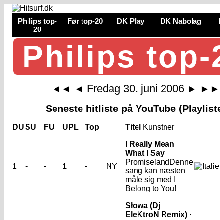
Philips top-
Før top-20
DK Play
DK Nabolag
20
Philips top-
Fredag 30. juni 2006
◄◄
◄
►
►►
Seneste hitliste på YouTube (Playlist
DU
SU
FU
UPL
Top
Titel
Kunstner
I Really Mean
What I Say
Promiseland
Denne
1
-
-
1
-
NY
sang kan næsten
måle sig med I
Belong to You!
Słowa (Dj
EleKtroN Remix) ·