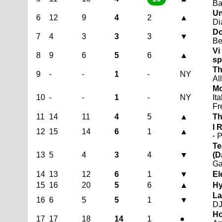
Ba
Un
6
12
9
4
2
▲
Di
Do
7
4
3
3
3
▼
Be
Vi
8
9
6
5
6
▲
sp
Th
9
-
-
1
-
NY
Al
Mo
10
-
-
1
-
NY
It
Fr
11
14
11
4
5
▲
Th
I 
12
15
14
6
1
▲
·
P
Te
13
5
4
3
4
▼
(D
Ga
14
13
12
6
1
▼
El
15
16
20
5
6
▲
Hy
La
16
6
5
5
1
▼
DJ
Ho
17
17
18
14
1
●