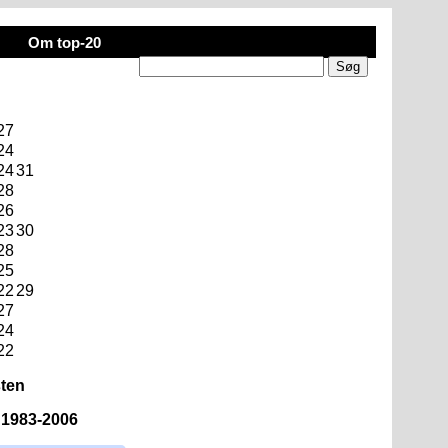
Om top-20
27
24
24
31
28
26
23
30
28
25
22
29
27
24
22
sten
n 1983-2006