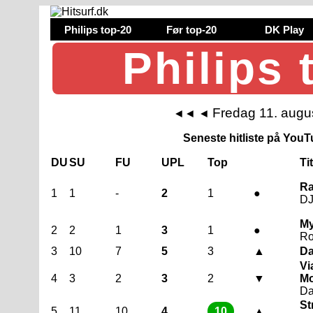
Philips top-20
Før top-20
DK Play
Philips 
Fredag 11. augu
◄◄
◄
Seneste hitliste på YouTu
DU
SU
FU
UPL
Top
Ti
Ra
1
1
-
2
1
●
DJ
My
2
2
1
3
1
●
Ro
3
10
7
5
3
▲
Da
Vi
4
3
2
3
2
▼
Mo
Da
St
5
11
10
4
10
▲