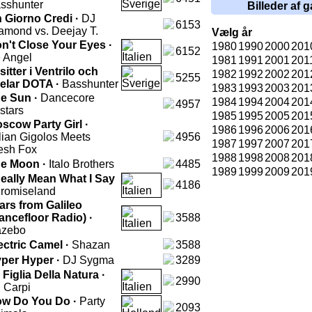
sshunter
Billeder af g
 Giorno Credi ·
DJ
6153
amond vs. Deejay T.
Vælg år
n't Close Your Eyes ·
1980
1990
2000
201
6152
 Angel
1981
1991
2001
201
 sitter i Ventrilo och
1982
1992
2002
201
5255
elar DOTA ·
Basshunter
1983
1993
2003
201
e Sun ·
Dancecore
1984
1994
2004
201
4957
lstars
1985
1995
2005
201
scow Party Girl ·
1986
1996
2006
201
alian Gigolos Meets
4956
1987
1997
2007
201
esh Fox
1988
1998
2008
201
e Moon ·
Italo Brothers
4485
1989
1999
2009
201
Really Mean What I Say
4186
romiseland
ars from Galileo
ancefloor Radio) ·
3588
zebo
ectric Camel ·
Shazan
3588
per Hyper ·
DJ Sygma
3289
 Figlia Della Natura ·
2990
 Carpi
w Do You Do ·
Party
2093