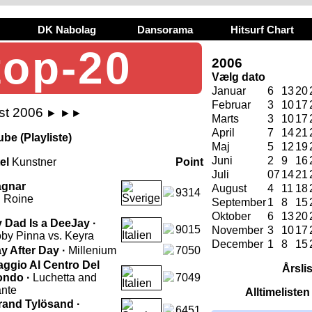
DK Nabolag
Dansorama
Hitsurf Chart
top-20
2006
Vælg dato
Januar
6
13
20
Februar
3
10
17
st 2006
►
►►
Marts
3
10
17
April
7
14
21
be (Playliste)
Maj
5
12
19
Juni
2
9
16
tel
Kunstner
Point
Juli
07
14
21
gnar
August
4
11
18
9314
 Roine
September
1
8
15
Oktober
6
13
20
 Dad Is a DeeJay ·
9015
November
3
10
17
by Pinna vs. Keyra
December
1
8
15
y After Day ·
Millenium
7050
aggio Al Centro Del
Årsli
ndo ·
Luchetta and
7049
nte
Alltimeliste
rand Tylösand ·
6451