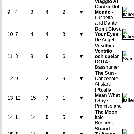
Viaggio Al
Centro Del
9
4
3
4
2
▼
Mondo ·
Luchetta
and Dante
Don't Close
10
7
4
4
3
▼
Your Eyes ·
Be Angel
Vi sitter i
Ventrilo
11
8
9
6
6
▼
och spelar
DOTA ·
Basshunter
The Sun ·
12
9
-
2
9
▼
Dancecore
Allstars
I Really
Mean What
13
12
15
7
1
▼
I Say ·
Promiseland
The Moon ·
14
11
14
5
5
▼
Italo
Brothers
Strand