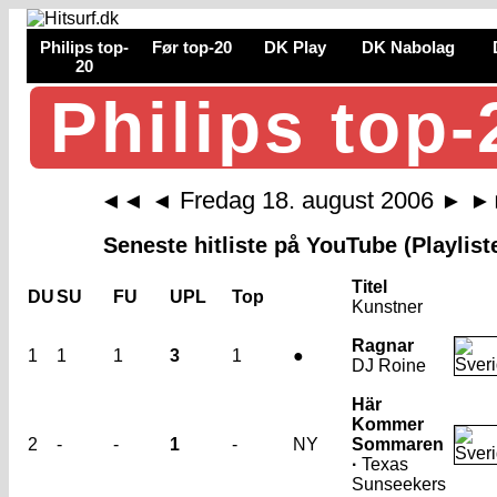
Philips top-
Før top-20
DK Play
DK Nabolag
20
Philips top-
Fredag 18. august 2006
◄◄
◄
►
►
Seneste hitliste på YouTube (Playlist
Titel
DU
SU
FU
UPL
Top
Kunstner
Ragnar
1
1
1
3
1
●
DJ Roine
Här
Kommer
2
-
-
1
-
NY
Sommaren
·
Texas
Sunseekers