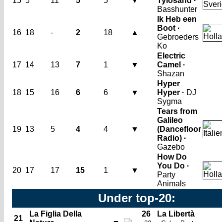
15
5
11
5
5
▼
Tylösand ·
Basshunter
Ik Heb een
Boot ·
16
18
-
2
18
▲
Gebroeders
Ko
Electric
17
14
13
7
1
▼
Camel ·
Shazan
Hyper
18
15
16
6
6
▼
Hyper ·
DJ
Sygma
Tears from
Galileo
19
13
5
4
4
▼
(Dancefloor
Radio) ·
Gazebo
How Do
You Do ·
20
17
17
15
1
▼
Party
Animals
Under top-20:
La Figlia Della
26
La Libertà
21