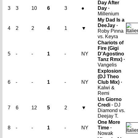
Day After
3
3
10
6
3
●
Day ·
Millenium
My Dad Is a
DeeJay ·
4
2
2
4
1
▼
Roby Pinna
vs. Keyra
Chariots of
Fire (Gigi
5
-
-
1
-
NY
D'Agostino
Tanz Rmx) ·
Vangelis
Explosion
(DJ Theo
6
-
-
1
-
NY
Club Mix) ·
Kalwi &
Remi
Un Giorno
Credi ·
DJ
7
6
12
5
2
▼
Diamond vs.
Deejay T.
One More
8
-
-
1
-
NY
Time ·
Nowak