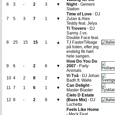
6
3
-
2
3
▼
Night ·
Gemeni
Station
Time of Love ·
DJ
7
5
3
7
1
▼
Zulan & Alex
Teddy feat. Jelya
Ti Trovero ·
DJ
Sanny J vs.
Double Face feat.
8
25
15
15
1
▲
TJ Fastor
Tilbage
på listen, efter jeg
endelig fik hørt
hele sangen.
How Do You Do
9
6
-
2
6
▼
2007 ·
Party
Animals
Vi Två ·
DJ Johan
10
4
2
8
2
▼
Badh ft. Walle
Can Delight ·
11
7
1
6
1
▼
Master Blaster
Cielo D Estate
12
8
-
2
8
▼
(Bass Mix) ·
DJ
Luchetta
Feels Like Home
·
Meck Feat.