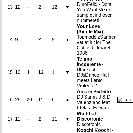
Dino
Felix - Dont
13
12
-
2
12
▼
You Want Me er
samplet ind over
nummeret!
Your Love
(Single Mix) ·
Topmodelz
Sangen
14
9
-
2
9
▼
var et hit for The
Outfield i foråret
1986.
Tempo
Incoerente ·
Blackout
15
10
4
12
1
▼
DJs
Dance Hall
meets Lento
Violento?
Amore Perfetto ·
DJ Sanny J & D
16
28
20
11
6
▲
Valenziano feat.
Elektra Forward
World of
17
11
-
2
11
▼
Discotronic ·
Discotronic
Koochi Koochi ·