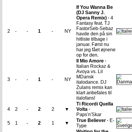
If You Wanna Be
(DJ Sanny J.
Opera Remix) ·
4
Fantasy feat. TJ
Fastor
Seb-Sebaz
2
-
-
1
-
NY
havde den på sin
hitliste tilbage i
januar. Først nu
har jeg fået øjnene
op for den.
Il Mio Amore ·
Italian Rockaz &
Avoya vs. Lil
M
Dansk
3
-
-
1
-
NY
italodance. DJ
Zulans remix kan
klart anbefales til
italofans!
Ti Ricordi Quella
4
2
-
2
2
▼
Volta ·
Paps'n'Skar
True Believer ·
E-
5
1
-
2
1
▼
Type
Waiting for the