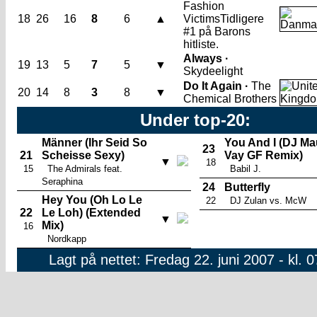
Fashion
18
26
16
8
6
▲
Victims
Tidligere
#1 på Barons
hitliste.
Always ·
19
13
5
7
5
▼
Skydeelight
Do It Again ·
The
20
14
8
3
8
▼
Chemical Brothers
Under top-20:
Männer (Ihr Seid So
You And I (DJ Ma
23
21
Scheisse Sexy)
Vay GF Remix)
▼
18
15
The Admirals feat.
Babil J.
Seraphina
24
Butterfly
Hey You (Oh Lo Le
22
DJ Zulan vs. McW
22
Le Loh) (Extended
▼
Mix)
16
Nordkapp
Lagt på nettet: Fredag 22. juni 2007 - kl. 