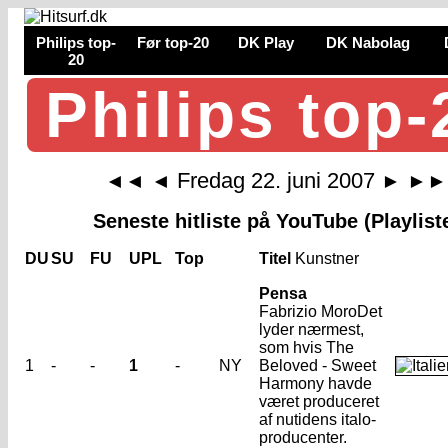
Philips top-
Før top-20
DK Play
DK Nabolag
20
Philips top-
Fredag 22. juni 2007
◄◄
◄
►
►►
Seneste hitliste på YouTube (Playlist
DU
SU
FU
UPL
Top
Titel
Kunstner
Pensa
Fabrizio Moro
Det
lyder nærmest,
som hvis The
1
-
-
1
-
NY
Beloved - Sweet
Harmony havde
været produceret
af nutidens italo-
producenter.