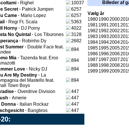
Billeder af g
coltami ·
Righel
10037
e Secret ·
Patrick Jumpen
6257
Vælg år
u Came ·
Mario Lopez
6257
1980
1990
2000
201
ail ·
Regi Ft. Scala
5363
1981
1991
2001
201
ill Horny ·
DJ Porny
4022
1982
1992
2002
201
sta No Quintal ·
Los Tiburones
3128
1983
1993
2003
201
perança ·
Robinho Dy
2682
1984
1994
2004
201
st Summer ·
Double Face feat.
1985
1995
2005
201
894
ndee
1986
1996
2006
201
mo Mia ·
Tazenda feat. Eros
1987
1997
2007
201
894
mazotti
1988
1998
2008
201
mmer Love ·
Nicky DJ
894
1989
1999
2009
201
u Are My Destiny ·
La
mpagnia del Mastello feat.
894
all Town Boys
radise ·
Overdrive Division
447
ush ·
Amerie
447
 Donna ·
Italian Rockaz
447
schgesicht ·
Bangbros
447
-20: