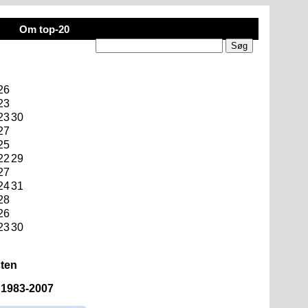
Om top-20
26
23
23
30
27
25
22
29
27
24
31
28
26
23
30
sten
n 1983-2007