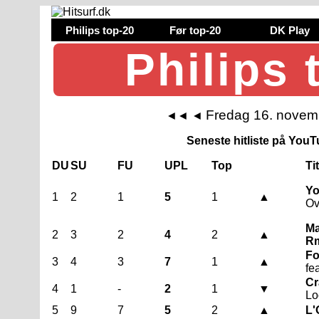
Philips top-20
Før top-20
DK Play
Philips 
Fredag 16. novem
◄◄
◄
Seneste hitliste på YouTu
DU
SU
FU
UPL
Top
Ti
Yo
1
2
1
5
1
▲
Ov
Ma
2
3
2
4
2
▲
Rm
Fo
3
4
3
7
1
▲
fe
Cr
4
1
-
2
1
▼
Lo
5
9
7
5
2
▲
L'