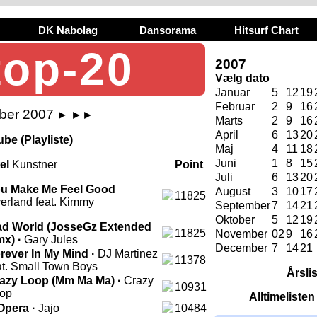
DK Nabolag
Dansorama
Hitsurf Chart
top-20
2007
Vælg dato
Januar
5
12
19
Februar
2
9
16
ber 2007
►
►►
Marts
2
9
16
April
6
13
20
be (Playliste)
Maj
4
11
18
Juni
1
8
15
tel
Kunstner
Point
Juli
6
13
20
u Make Me Feel Good
August
3
10
17
11825
erland feat. Kimmy
September
7
14
21
Oktober
5
12
19
d World (JosseGz Extended
11825
November
02
9
16
x) ·
Gary Jules
December
7
14
21
rever In My Mind ·
DJ Martinez
11378
at. Small Town Boys
Årsli
azy Loop (Mm Ma Ma) ·
Crazy
10931
op
Alltimeliste
Opera ·
Jajo
10484