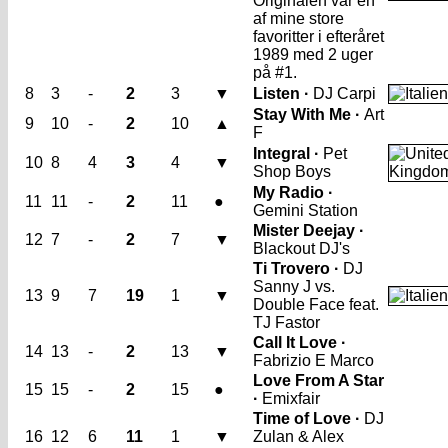
Originalen var én
af mine store
favoritter i efteråret
1989 med 2 uger
på #1.
8
3
-
2
3
▼
Listen ·
DJ Carpi
Stay With Me ·
Art
9
10
-
2
10
▲
F
Integral ·
Pet
10
8
4
3
4
▼
Shop Boys
My Radio ·
11
11
-
2
11
●
Gemini Station
Mister Deejay ·
12
7
-
2
7
▼
Blackout DJ's
Ti Trovero ·
DJ
Sanny J vs.
13
9
7
19
1
▼
Double Face feat.
TJ Fastor
Call It Love ·
14
13
-
2
13
▼
Fabrizio E Marco
Love From A Star
15
15
-
2
15
●
·
Emixfair
Time of Love ·
DJ
16
12
6
11
1
▼
Zulan & Alex