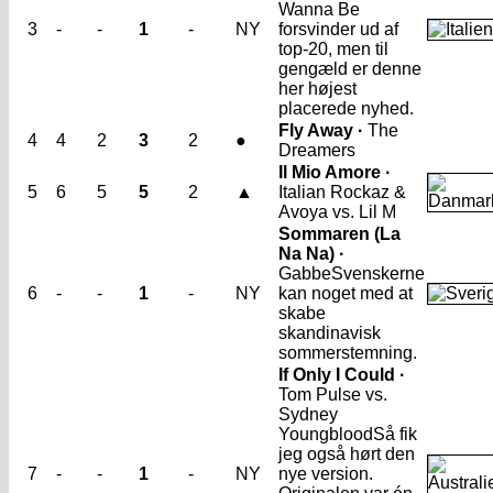
Wanna Be
3
-
-
1
-
NY
forsvinder ud af
top-20, men til
gengæld er denne
her højest
placerede nyhed.
Fly Away ·
The
4
4
2
3
2
●
Dreamers
Il Mio Amore ·
5
6
5
5
2
▲
Italian Rockaz &
Avoya vs. Lil M
Sommaren (La
Na Na) ·
Gabbe
Svenskerne
6
-
-
1
-
NY
kan noget med at
skabe
skandinavisk
sommerstemning.
If Only I Could ·
Tom Pulse vs.
Sydney
Youngblood
Så fik
jeg også hørt den
7
-
-
1
-
NY
nye version.