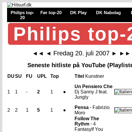
Philips top-
Før top-20
DK Play
DK Nabolag
20
Philips top-
Fredag 20. juli 2007
◄◄
◄
►
►►
Seneste hitliste på YouTube (Playlist
DU
SU
FU
UPL
Top
Titel
Kunstner
Un Pensiero Che
1
1
-
2
1
●
Dj Sanny J feat.
Jungly
Pensa ·
Fabrizio
2
2
1
5
1
●
Moro
Follow The
Rythm ·
4
Fantasy
If You