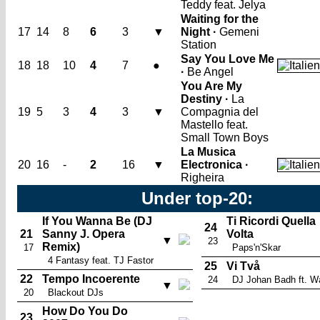
Teddy feat. Jelya
Waiting for the
17
14
8
6
3
▼
Night ·
Gemeni
Station
Say You Love Me
18
18
10
4
7
●
·
Be Angel
You Are My
Destiny ·
La
19
5
3
4
3
▼
Compagnia del
Mastello feat.
Small Town Boys
La Musica
20
16
-
2
16
▼
Electronica ·
Righeira
Under top-20:
If You Wanna Be (DJ
Ti Ricordi Quella
24
21
Sanny J. Opera
Volta
▼
23
Remix)
17
Paps'n'Skar
4 Fantasy feat. TJ Fastor
25
Vi Två
22
Tempo Incoerente
24
DJ Johan Badh ft. Wa
▼
20
Blackout DJs
How Do You Do
23