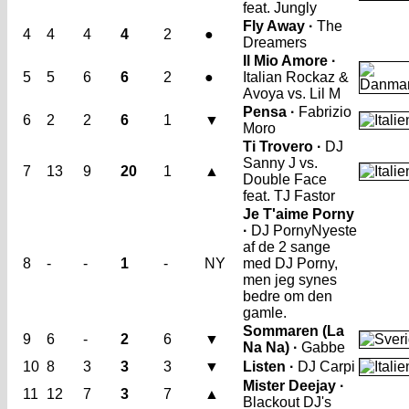
feat. Jungly
Fly Away ·
The
4
4
4
4
2
●
Dreamers
Il Mio Amore ·
5
5
6
6
2
●
Italian Rockaz &
Avoya vs. Lil M
Pensa ·
Fabrizio
6
2
2
6
1
▼
Moro
Ti Trovero ·
DJ
Sanny J vs.
7
13
9
20
1
▲
Double Face
feat. TJ Fastor
Je T'aime Porny
·
DJ Porny
Nyeste
af de 2 sange
8
-
-
1
-
NY
med DJ Porny,
men jeg synes
bedre om den
gamle.
Sommaren (La
9
6
-
2
6
▼
Na Na) ·
Gabbe
10
8
3
3
3
▼
Listen ·
DJ Carpi
Mister Deejay ·
11
12
7
3
7
▲
Blackout DJ's