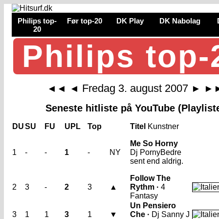
Philips top-
Før top-20
DK Play
DK Nabolag
20
Philips top-
Fredag 3. august 2007
◄◄
◄
►
►
Seneste hitliste på YouTube (Playlist
DU
SU
FU
UPL
Top
Titel
Kunstner
Me So Horny
1
-
-
1
-
NY
Dj Porny
Bedre
sent end aldrig.
Follow The
2
3
-
2
3
▲
Rythm ·
4
Fantasy
Un Pensiero
3
1
1
3
1
▼
Che ·
Dj Sanny J