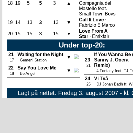
18
19
5
5
3
▲
Compagnia del
Mastello feat.
Small Town Boys
Call It Love ·
19
14
13
3
13
▼
Fabrizio E Marco
Love From A
20
15
15
3
15
▼
Star ·
Emixfair
Under top-20:
21
Waiting for the Night
If You Wanna Be 
▼
23
Sanny J. Opera
17
Gemeni Station
Remix)
21
22
Say You Love Me
▼
4 Fantasy feat. TJ F
18
Be Angel
24
Vi Två
25
DJ Johan Badh ft. Wa
Lagt på nettet: Fredag 3. august 2007 - kl.