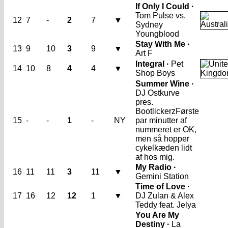
If Only I Could ·
Tom Pulse vs.
12
7
-
2
7
▼
Sydney
Youngblood
Stay With Me ·
13
9
10
3
9
▼
Art F
Integral ·
Pet
14
10
8
4
4
▼
Shop Boys
Summer Wine ·
DJ Ostkurve
pres.
Bootlickerz
Første
15
-
-
1
-
NY
par minutter af
nummeret er OK,
men så hopper
cykelkæden lidt
af hos mig.
My Radio ·
16
11
11
3
11
▼
Gemini Station
Time of Love ·
17
16
12
12
1
▼
DJ Zulan & Alex
Teddy feat. Jelya
You Are My
Destiny ·
La