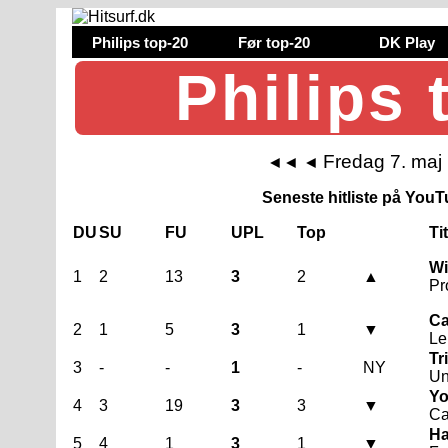
Philips top-20
Før top-20
DK Play
Philips 
Fredag 7. maj
◄◄
◄
Seneste hitliste på YouTu
DU
SU
FU
UPL
Top
Ti
Wi
1
2
13
3
2
▲
Pr
Ca
2
1
5
3
1
▼
Le
Tr
3
-
-
1
-
NY
Un
Yo
4
3
19
3
3
▼
Ca
Ha
5
4
1
3
1
▼