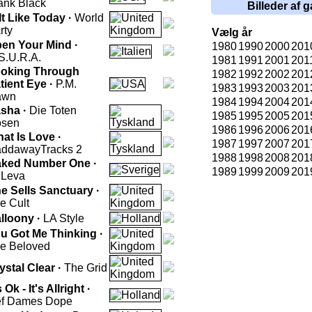
ank Black
Billeder af g
 It Like Today ·
World
rty
Vælg år
en Your Mind ·
1980
1990
2000
201
S.U.R.A.
1981
1991
2001
201
oking Through
1982
1992
2002
201
tient Eye ·
P.M.
1983
1993
2003
201
awn
1984
1994
2004
201
sha ·
Die Toten
1985
1995
2005
201
sen
1986
1996
2006
201
at Is Love ·
1987
1997
2007
201
addaway
Tracks 2
1988
1998
2008
201
ked Number One ·
1989
1999
2009
201
 Leva
e Sells Sanctuary ·
e Cult
lloony ·
LA Style
u Got Me Thinking ·
e Beloved
ystal Clear ·
The Grid
s Ok - It's Allright ·
f Dames Dope