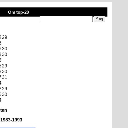
Om top-20
2
29
6
6
30
3
30
8
5
29
3
30
7
31
4
2
29
6
30
4
sten
n 1983-1993