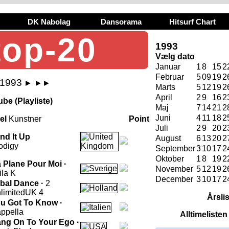
DK Nabolag
Dansorama
Hitsurf Chart
top-20
1993
Vælg dato
Januar
1
8
15
2
Februar
5
09
19
2
 1993
►
►►
Marts
5
12
19
2
April
2
9
16
2
be (Playliste)
Maj
7
14
21
2
Juni
4
11
18
2
tel
Kunstner
Point
Juli
2
9
20
2
nd It Up
August
6
13
20
2
odigy
September
3
10
17
2
Oktober
1
8
19
2
 Plane Pour Moi ·
November
5
12
19
2
ila K
December
3
10
17
2
ibal Dance ·
2
limited
UK 4
Årsli
u Got To Know ·
ppella
Alltimeliste
ng On To Your Ego ·