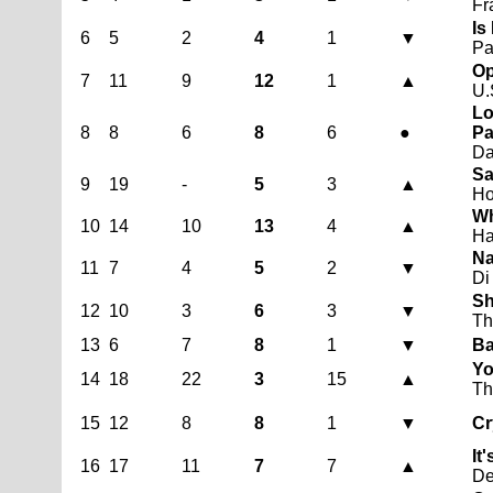
Fr
Is
6
5
2
4
1
▼
Pa
Op
7
11
9
12
1
▲
U.
Lo
8
8
6
8
6
●
Pa
D
Sa
9
19
-
5
3
▲
Ho
Wh
10
14
10
13
4
▲
H
Na
11
7
4
5
2
▼
Di
Sh
12
10
3
6
3
▼
Th
13
6
7
8
1
▼
Ba
Yo
14
18
22
3
15
▲
Th
15
12
8
8
1
▼
Cr
It'
16
17
11
7
7
▲
De